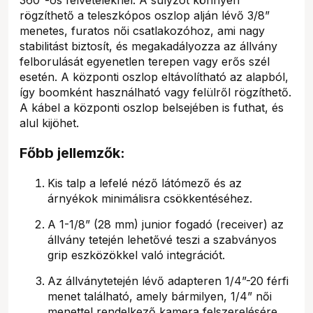
rögzíthető a teleszkópos oszlop alján lévő 3/8”
menetes, furatos női csatlakozóhoz, ami nagy
stabilitást biztosít, és megakadályozza az állvány
felborulását egyenetlen terepen vagy erős szél
esetén. A központi oszlop eltávolítható az alapból,
így boomként használható vagy felülről rögzíthető.
A kábel a központi oszlop belsejében is futhat, és
alul kijöhet.
Főbb jellemzők:
Kis talp a lefelé néző látómező és az
árnyékok minimálisra csökkentéséhez.
A 1-1/8” (28 mm) junior fogadó (receiver) az
állvány tetején lehetővé teszi a szabványos
grip eszközökkel való integrációt.
Az állványtetején lévő adapteren 1/4”-20 férfi
menet található, amely bármilyen, 1/4” női
menettel rendelkező kamera felszerelésére