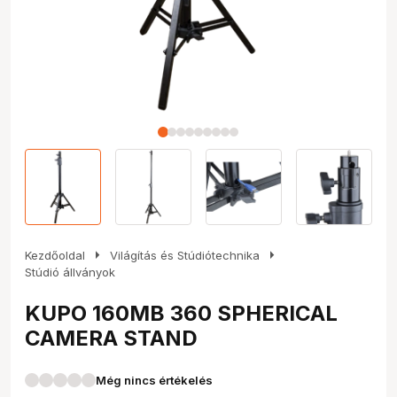
arrow_right
arrow_right
Kezdőoldal
Világítás és Stúdiótechnika
Stúdió állványok
KUPO 160MB 360 SPHERICAL
CAMERA STAND
Még nincs értékelés