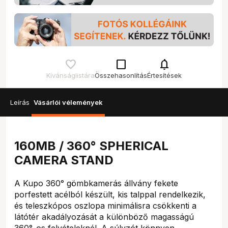
check_box_outline_blank
notifications
Kívánságlistára
Összehasonlítás
Értesítések
Leírás
Vásárlói vélemények
160MB / 360° SPHERICAL
CAMERA STAND
A Kupo 360° gömbkamerás állvány fekete
porfestett acélból készült, kis talppal rendelkezik,
és teleszkópos oszlopa minimálisra csökkenti a
látótér akadályozását a különböző magasságú
360°-os felvételeknél. A súlyzót könnyen