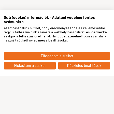
Süti (cookie) információk - Adataid védelme fontos
számunkra
Azért használunk sütiket, hogy eredményesebbé és kellemesebbé
tegyük felhasználóink számára a webhely használatát, és igényeidre
PRO
partnerségek
szabjuk a felhasználói élményt. Ha többet szeretnél tudni az általunk
használt sütikről, nyisd meg a beállításokat.
Elfogadom a sütiket
KUPO 160MB 360 SPHERICAL
111 900
HUF
CAMERA STAND
Elutasítom a sütiket
Részletes beállítások
nettó: 88 110 HUF
Ugrás az oldal tetejére
Segítség a vásárláshoz
Fizetési lehetőségek