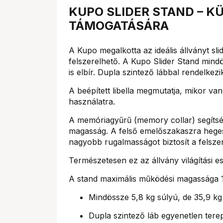
KUPO SLIDER STAND – K
TÁMOGATÁSÁRA
A Kupo megalkotta az ideális állványt s
felszerelhető. A Kupo Slider Stand mind
is elbír. Dupla szintező lábbal rendelkez
A beépített libella megmutatja, mikor va
használatra.
A memóriagyűrű (memory collar) segítség
magasság. A felső emelőszakaszra hegeszt
nagyobb rugalmasságot biztosít a felsze
Természetesen ez az állvány világítási es
A stand maximális működési magassága 1
Mindössze 5,8 kg súlyú, de 35,9 kg 
Dupla szintező láb egyenetlen tere