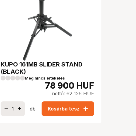
KUPO 161MB SLIDER STAND
(BLACK)
Még nincs értékelés
78 900
HUF
nettó: 62 126 HUF
add
db
Kosárba tesz