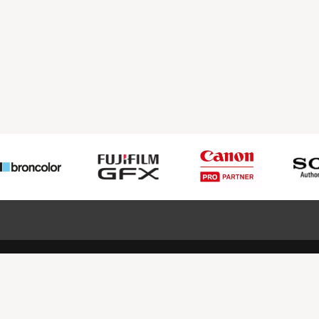
 meg minket!
További oldalaink
tkozunk
Fotókönyv