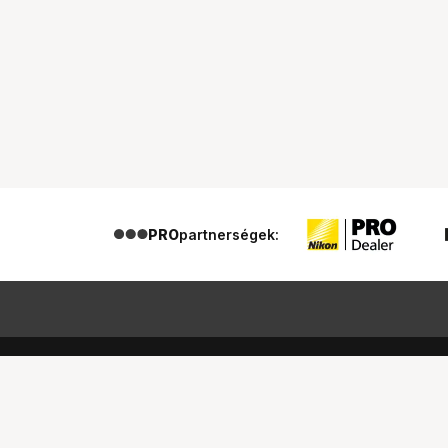
PRO
partnerségek:
Segítség a vásárláshoz
Ismerj
Fizetési lehetőségek
Bemuta