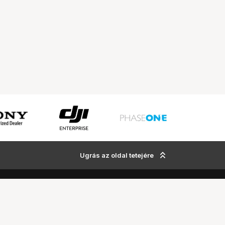
Ugrás az oldal tetejére
Tripont Szaküzlet
1131 Budapest, Keszkenő utca 22.