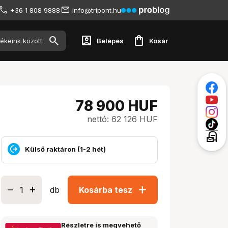
+36 1 808 9888
info@tripont.hu
account_box
shopping_bag
Belépés
Kosár
78 900
HUF
nettó: 62 126 HUF
local_post_office
Külső raktáron (1-2 hét)
add
db
Kosárba tesz
Részletre is megvehető