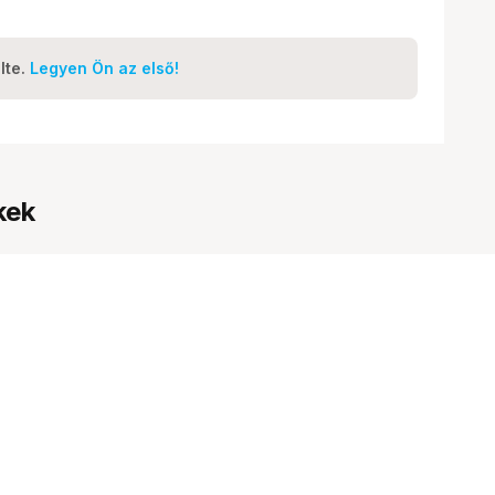
lte.
Legyen Ön az első!
kek