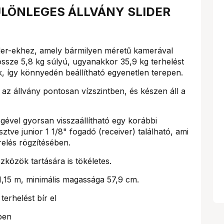
ÜLÖNLEGES ÁLLVÁNY SLIDER
lider-ekhez, amely bármilyen méretű kamerával
össze 5,8 kg súlyú, ugyanakkor 35,9 kg terhelést
ik, így könnyedén beállítható egyenetlen terepen.
n az állvány pontosan vízszintben, és készen áll a
ével gyorsan visszaállítható egy korábbi
ve junior 1 1/8" fogadó (receiver) található, ami
relés rögzítésében.
zközök tartására is tökéletes.
,15 m, minimális magassága 57,9 cm.
terhelést bír el
pen