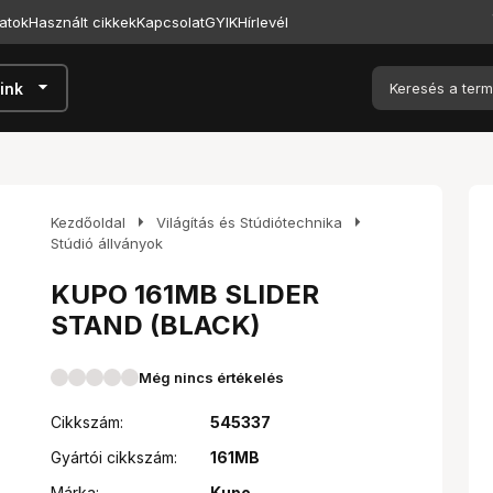
atok
Használt cikkek
Kapcsolat
GYIK
Hírlevél
arrow_drop_down
ink
arrow_right
arrow_right
Kezdőoldal
Világítás és Stúdiótechnika
Stúdió állványok
KUPO 161MB SLIDER
STAND (BLACK)
Még nincs értékelés
Cikkszám:
545337
Gyártói cikkszám:
161MB
Márka:
Kupo