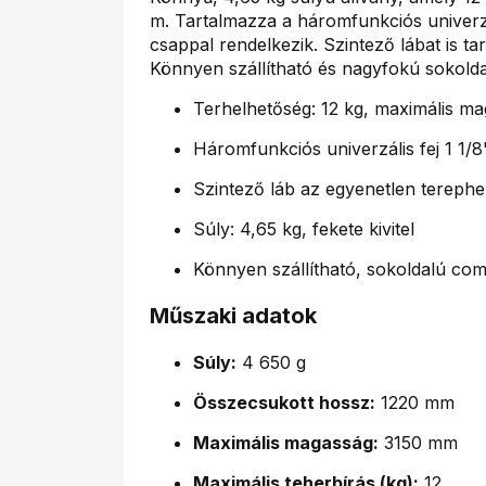
m. Tartalmazza a háromfunkciós univerzá
csappal rendelkezik. Szintező lábat is t
Könnyen szállítható és nagyfokú sokoldal
Terhelhetőség: 12 kg, maximális ma
Háromfunkciós univerzális fej 1 1/
Szintező láb az egyenetlen tereph
Súly: 4,65 kg, fekete kivitel
Könnyen szállítható, sokoldalú co
Műszaki adatok
Súly:
4 650 g
Összecsukott hossz:
1220 mm
Maximális magasság:
3150 mm
Maximális teherbírás (kg):
12