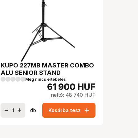
KUPO 227MB MASTER COMBO
ALU SENIOR STAND
Még nincs értékelés
61 900
HUF
nettó: 48 740 HUF
add
db
Kosárba tesz