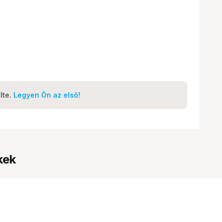
lte.
Legyen Ön az első!
kek