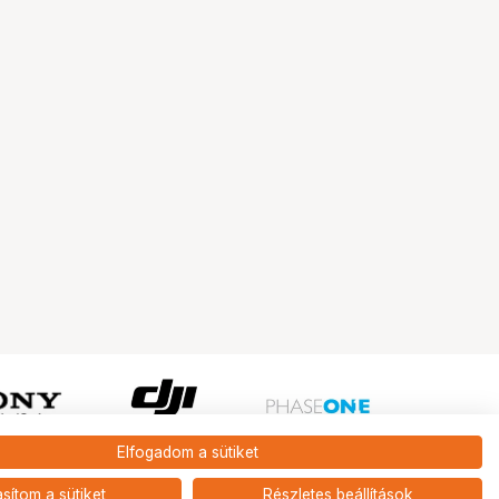
Elfogadom a sütiket
Ugrás az oldal tetejére
asítom a sütiket
Részletes beállítások