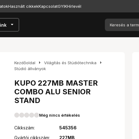
atok
Használt cikkek
Kapcsolat
GYIK
Hírlevél
arrow_drop_down
ink
arrow_right
arrow_right
Kezdőoldal
Világítás és Stúdiótechnika
Stúdió állványok
KUPO 227MB MASTER
COMBO ALU SENIOR
STAND
Még nincs értékelés
Cikkszám:
545356
Gyártói cikkszám:
227MB