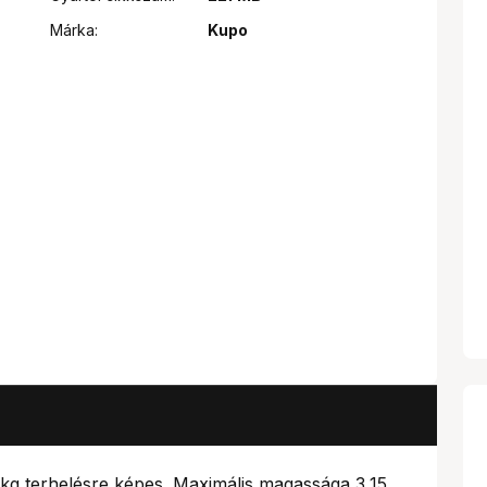
Márka:
Kupo
 kg terhelésre képes. Maximális magassága 3,15