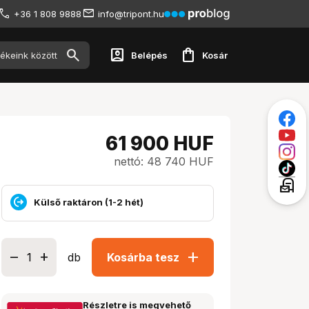
+36 1 808 9888
info@tripont.hu
account_box
shopping_bag
Belépés
Kosár
61 900
HUF
nettó: 48 740 HUF
local_post_office
Külső raktáron (1-2 hét)
add
db
Kosárba tesz
Részletre is megvehető