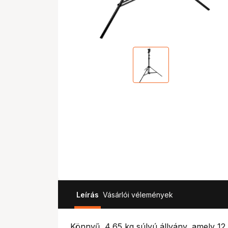
Leírás
Vásárlói vélemények
Könnyű, 4,65 kg súlyú állvány, amely 12