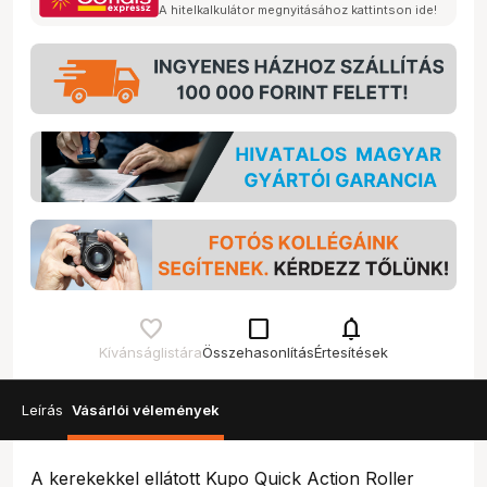
A hitelkalkulátor megnyitásához kattintson ide!
check_box_outline_blank
notifications
Kívánságlistára
Összehasonlítás
Értesítések
Leírás
Vásárlói vélemények
A kerekekkel ellátott Kupo Quick Action Roller