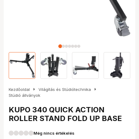
arrow_right
arrow_right
Kezdőoldal
Világítás és Stúdiótechnika
Stúdió állványok
KUPO 340 QUICK ACTION
ROLLER STAND FOLD UP BASE
Még nincs értékelés