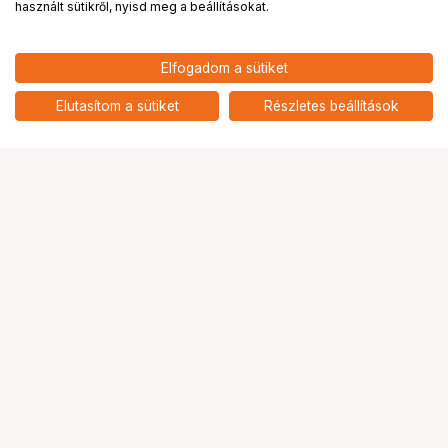
használt sütikről, nyisd meg a beállításokat.
55 900
HUF
Elfogadom a sütiket
nettó: 44 016 HUF
KUPO 340 QUICK ACTION
ROLLER STAND FOLD UP BASE
add
Elutasítom a sütiket
Részletes beállítások
Ugrás az oldal tetejére
Segítség a vásárláshoz
Fizetési lehetőségek
Szállítással kapcsolatos részletek
Reklamáció és termékvisszaküldés
Fogyasztói elállás
Adattörlő kódok
Cofidis Express áruhitel