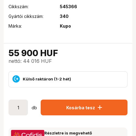
Cikkszám:
545366
Gyártói cikkszám:
340
Márka:
Kupo
55 900
HUF
nettó: 44 016 HUF
Külső raktáron (1-2 hét)
add
db
Kosárba tesz
Részletre is megvehető