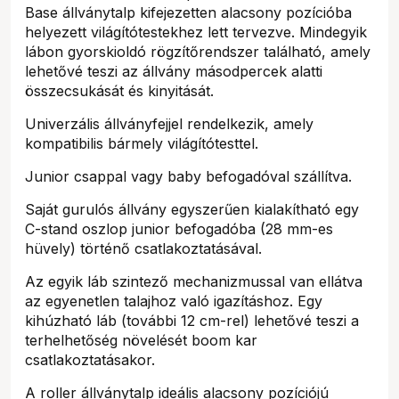
Base állványtalp kifejezetten alacsony pozícióba
helyezett világítótestekhez lett tervezve. Mindegyik
lábon gyorskioldó rögzítőrendszer található, amely
lehetővé teszi az állvány másodpercek alatti
összecsukását és kinyitását.
Univerzális állványfejjel rendelkezik, amely
kompatibilis bármely világítótesttel.
Junior csappal vagy baby befogadóval szállítva.
Saját gurulós állvány egyszerűen kialakítható egy
C-stand oszlop junior befogadóba (28 mm-es
hüvely) történő csatlakoztatásával.
Az egyik láb szintező mechanizmussal van ellátva
az egyenetlen talajhoz való igazításhoz. Egy
kihúzható láb (további 12 cm-rel) lehetővé teszi a
terhelhetőség növelését boom kar
csatlakoztatásakor.
A roller állványtalp ideális alacsony pozíciójú