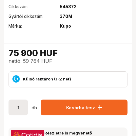
Cikkszám:
545372
Gyártói cikkszám:
370M
Márka:
Kupo
75 900
HUF
nettó: 59 764 HUF
Külső raktáron (1-2 hét)
add
db
Kosárba tesz
Részletre is megvehető