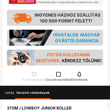
A hitelkalkulátor megnyitásához kattintson ide!
check_box_outline_blank
notifications
Kívánságlistára
Összehasonlítás
Értesítések
Leírás
Vásárlói vélemények
370M / LOWBOY JUNIOR ROLLER