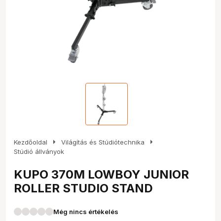
arrow_right
arrow_right
Kezdőoldal
Világítás és Stúdiótechnika
Stúdió állványok
KUPO 370M LOWBOY JUNIOR
ROLLER STUDIO STAND
Még nincs értékelés