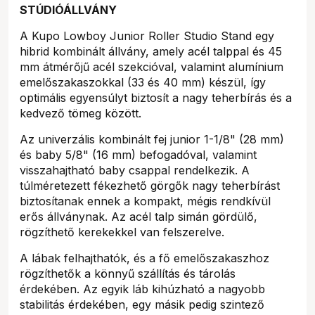
STÚDIÓÁLLVÁNY
A Kupo Lowboy Junior Roller Studio Stand egy
hibrid kombinált állvány, amely acél talppal és 45
mm átmérőjű acél szekcióval, valamint alumínium
emelőszakaszokkal (33 és 40 mm) készül, így
optimális egyensúlyt biztosít a nagy teherbírás és a
kedvező tömeg között.
Az univerzális kombinált fej junior 1-1/8" (28 mm)
és baby 5/8" (16 mm) befogadóval, valamint
visszahajtható baby csappal rendelkezik. A
túlméretezett fékezhető görgők nagy teherbírást
biztosítanak ennek a kompakt, mégis rendkívül
erős állványnak. Az acél talp simán gördülő,
rögzíthető kerekekkel van felszerelve.
A lábak felhajthatók, és a fő emelőszakaszhoz
rögzíthetők a könnyű szállítás és tárolás
érdekében. Az egyik láb kihúzható a nagyobb
stabilitás érdekében, egy másik pedig szintező