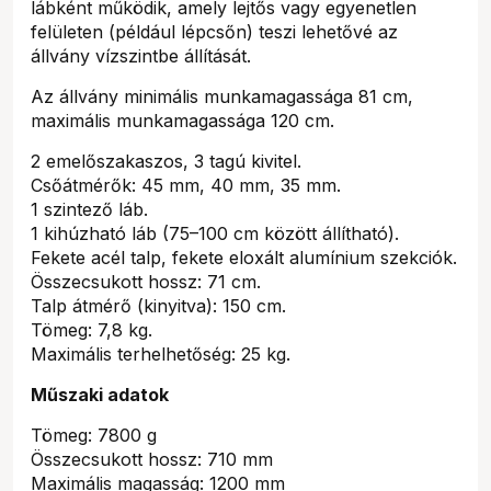
lábként működik, amely lejtős vagy egyenetlen
felületen (például lépcsőn) teszi lehetővé az
állvány vízszintbe állítását.
Az állvány minimális munkamagassága 81 cm,
maximális munkamagassága 120 cm.
2 emelőszakaszos, 3 tagú kivitel.
Csőátmérők: 45 mm, 40 mm, 35 mm.
1 szintező láb.
1 kihúzható láb (75–100 cm között állítható).
Fekete acél talp, fekete eloxált alumínium szekciók.
Összecsukott hossz: 71 cm.
Talp átmérő (kinyitva): 150 cm.
Tömeg: 7,8 kg.
Maximális terhelhetőség: 25 kg.
Műszaki adatok
Tömeg: 7800 g
Összecsukott hossz: 710 mm
Maximális magasság: 1200 mm