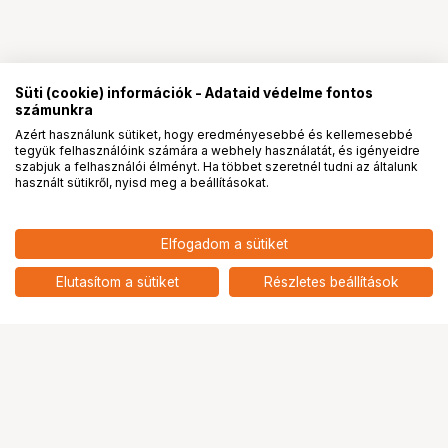
Süti (cookie) információk - Adataid védelme fontos
számunkra
Azért használunk sütiket, hogy eredményesebbé és kellemesebbé
tegyük felhasználóink számára a webhely használatát, és igényeidre
PRO
partnerségek
szabjuk a felhasználói élményt. Ha többet szeretnél tudni az általunk
használt sütikről, nyisd meg a beállításokat.
75 900
HUF
Elfogadom a sütiket
nettó: 59 764 HUF
KUPO 370M LOWBOY JUNIOR
ROLLER STUDIO STAND
add
Elutasítom a sütiket
Részletes beállítások
Ugrás az oldal tetejére
Segítség a vásárláshoz