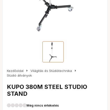
arrow_right
arrow_right
Kezdőoldal
Világítás és Stúdiótechnika
Stúdió állványok
KUPO 380M STEEL STUDIO
STAND
Még nincs értékelés