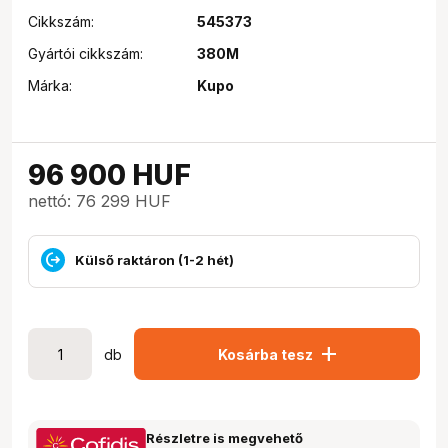
Cikkszám:
545373
Gyártói cikkszám:
380M
Márka:
Kupo
96 900
HUF
nettó: 76 299 HUF
Külső raktáron (1-2 hét)
add
db
Kosárba tesz
Részletre is megvehető