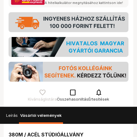
A hitelkalkulátor megnyitásához kattintson ide!
check_box_outline_blank
notifications
Kívánságlistára
Összehasonlítás
Értesítések
Leírás
Vásárlói vélemények
380M / ACÉL STÚDIÓÁLLVÁNY