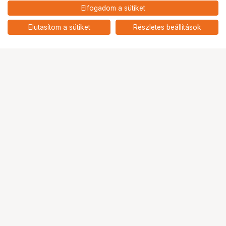
96 900
HUF
Elfogadom a sütiket
nettó: 76 299 HUF
KUPO 380M STEEL STUDIO
STAND
add
Elutasítom a sütiket
Részletes beállítások
Ugrás az oldal tetejére
Segítség a vásárláshoz
Fizetési lehetőségek
Szállítással kapcsolatos részletek
Reklamáció és termékvisszaküldés
Fogyasztói elállás
Adattörlő kódok
Cofidis Express áruhitel
Lízing lehetőségek
Ajándékutalvány