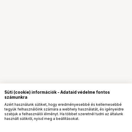
Süti (cookie) információk - Adataid védelme fontos
számunkra
Azért használunk sütiket, hogy eredményesebbé és kellemesebbé
tegyük felhasználóink számára a webhely használatát, és igényeidre
PRO
partnerségek
szabjuk a felhasználói élményt. Ha többet szeretnél tudni az általunk
használt sütikről, nyisd meg a beállításokat.