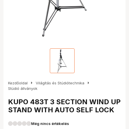
arrow_right
arrow_right
Kezdőoldal
Világítás és Stúdiótechnika
Stúdió állványok
KUPO 483T 3 SECTION WIND UP
STAND WITH AUTO SELF LOCK
Még nincs értékelés