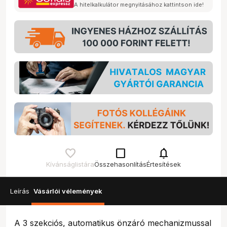
A hitelkalkulátor megnyitásához kattintson ide!
check_box_outline_blank
notifications
Kívánságlistára
Összehasonlítás
Értesítések
Leírás
Vásárlói vélemények
A 3 szekciós, automatikus önzáró mechanizmussal