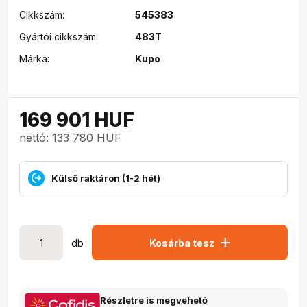
Cikkszám:
545383
Gyártói cikkszám:
483T
Márka:
Kupo
169 901
HUF
nettó: 133 780 HUF
Külső raktáron (1-2 hét)
add
db
Kosárba tesz
Részletre is megvehető