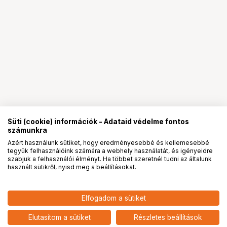
Süti (cookie) információk - Adataid védelme fontos
számunkra
Azért használunk sütiket, hogy eredményesebbé és kellemesebbé
tegyük felhasználóink számára a webhely használatát, és igényeidre
PRO
partnerségek
szabjuk a felhasználói élményt. Ha többet szeretnél tudni az általunk
használt sütikről, nyisd meg a beállításokat.
169 901
HUF
Elfogadom a sütiket
nettó: 133 780 HUF
KUPO 483T 3 SECTION WIND UP
STAND WITH AUTO SELF LOCK
add
Elutasítom a sütiket
Részletes beállítások