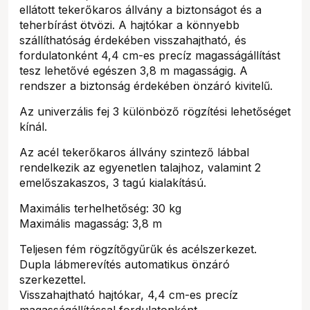
ellátott tekerőkaros állvány a biztonságot és a
teherbírást ötvözi. A hajtókar a könnyebb
szállíthatóság érdekében visszahajtható, és
fordulatonként 4,4 cm-es precíz magasságállítást
tesz lehetővé egészen 3,8 m magasságig. A
rendszer a biztonság érdekében önzáró kivitelű.
Az univerzális fej 3 különböző rögzítési lehetőséget
kínál.
Az acél tekerőkaros állvány szintező lábbal
rendelkezik az egyenetlen talajhoz, valamint 2
emelőszakaszos, 3 tagú kialakítású.
Maximális terhelhetőség: 30 kg
Maximális magasság: 3,8 m
Teljesen fém rögzítőgyűrűk és acélszerkezet.
Dupla lábmerevítés automatikus önzáró
szerkezettel.
Visszahajtható hajtókar, 4,4 cm-es precíz
magasságállítással fordulatonként.