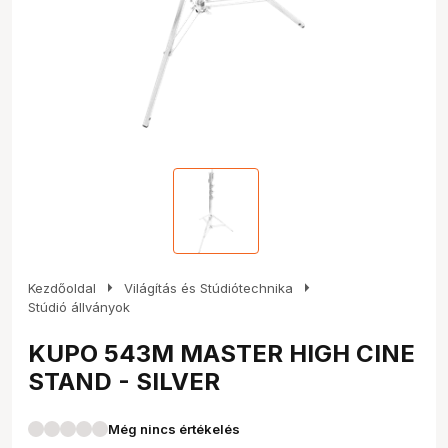
arrow_right
arrow_right
Kezdőoldal
Világítás és Stúdiótechnika
Stúdió állványok
KUPO 543M MASTER HIGH CINE
STAND - SILVER
Még nincs értékelés