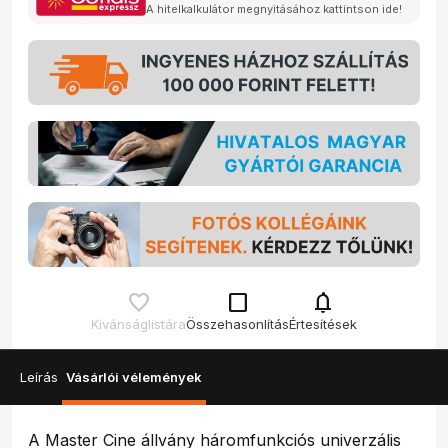
A hitelkalkulátor megnyitásához kattintson ide!
check_box_outline_blank
notifications
Kívánságlistára
Összehasonlítás
Értesítések
Leírás
Vásárlói vélemények
A Master Cine állvány háromfunkciós univerzális