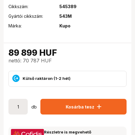
Cikkszám:
545389
Gyártói cikkszám:
543M
Márka:
Kupo
89 899
HUF
nettó: 70 787 HUF
Külső raktáron (1-2 hét)
add
db
Kosárba tesz
Részletre is megvehető