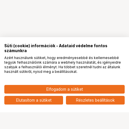
Süti (cookie) információk - Adataid védelme fontos
számunkra
Azért használunk sütiket, hogy eredményesebbé és kellemesebbé
tegyük felhasználóink számára a webhely használatát, és igényeidre
PRO
partnerségek
szabjuk a felhasználói élményt. Ha többet szeretnél tudni az általunk
használt sütikről, nyisd meg a beállításokat.
89 899
HUF
Elfogadom a sütiket
nettó: 70 787 HUF
KUPO 543M MASTER HIGH CINE
STAND - SILVER
add
Elutasítom a sütiket
Részletes beállítások
Ugrás az oldal tetejére