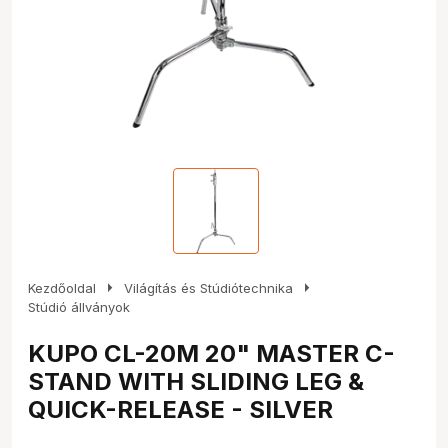
arrow_right
arrow_right
Kezdőoldal
Világítás és Stúdiótechnika
Stúdió állványok
KUPO CL-20M 20" MASTER C-
STAND WITH SLIDING LEG &
QUICK-RELEASE - SILVER