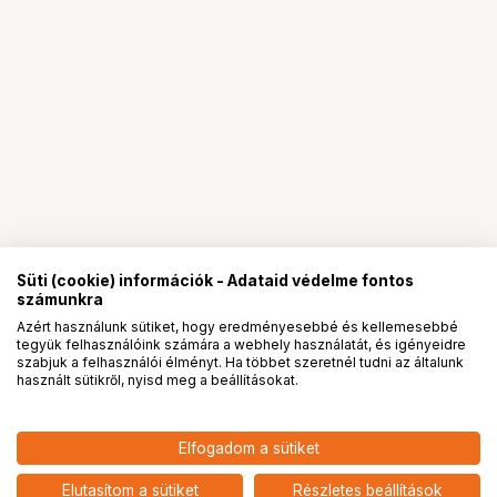
Süti (cookie) információk - Adataid védelme fontos
számunkra
Azért használunk sütiket, hogy eredményesebbé és kellemesebbé
tegyük felhasználóink számára a webhely használatát, és igényeidre
PRO
partnerségek
szabjuk a felhasználói élményt. Ha többet szeretnél tudni az általunk
használt sütikről, nyisd meg a beállításokat.
Elfogadom a sütiket
KUPO CL-20M 20" MASTER C-
51 900
HUF
STAND WITH SLIDING LEG &
Elutasítom a sütiket
Részletes beállítások
nettó: 40 866 HUF
QUICK-RELEASE - SILVER