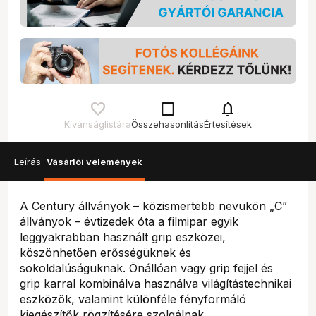
check_box_outline_blank
notifications
Kívánságlistára
Összehasonlítás
Értesítések
Leírás
Vásárlói vélemények
A Century állványok – közismertebb nevükön „C”
állványok – évtizedek óta a filmipar egyik
leggyakrabban használt grip eszközei,
köszönhetően erősségüknek és
sokoldalúságuknak. Önállóan vagy grip fejjel és
grip karral kombinálva használva világítástechnikai
eszközök, valamint különféle fényformáló
kiegészítők rögzítésére szolgálnak.