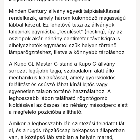
Minden Century állvány egyedi talpkialakítással
rendelkezik, amely három különböző magasságú
lábbal készül. Ez lehetővé teszi az állványok
talpainak egymásba „fésülését” (nesting), így az
oszlopok akár néhány centiméter távolságra is
elhelyezhetők egymástól szűk helyen történő
lámparögzítéshez, illetve a könnyebb tároláshoz.
A Kupo CL Master C-stand a Kupo C-állvány
sorozat legújabb tagja, szabadalom alatt álló
mechanikus kialakítással, amely gyorskioldós
felállítást és csúszó lábat kínál lejtős vagy
egyenetlen talajon történő használathoz. A
leghosszabb lábon található rögzítőgomb
kioldásával az összes láb néhány másodperc alatt
a megfelelő pozícióba állítható.
Amikor a leghosszabb láb szintezési feladatot lát
el, és a rugós rögzítőcsap bekapcsolt állapotban
van, a középső láb stabilan a helyén marad,