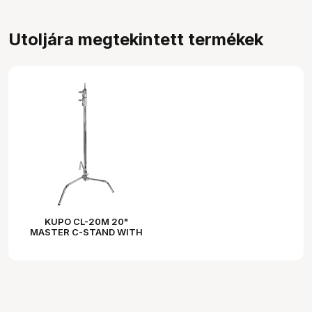
Utoljára megtekintett termékek
KUPO CL-20M 20"
MASTER C-STAND WITH
SLIDING LEG & QUICK-
RELEASE - SILVER