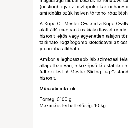
magasságú lábbal készül. Ez lehetővé te
(nesting), így az oszlopok akár néhány c
ami ideális szűk helyen történő rögzítés
A Kupo CL Master C-stand a Kupo C-állv
alatt álló mechanikus kialakítással rendel
biztosít lejtős vagy egyenetlen talajon 
található rögzítőgomb kioldásával az ös
pozícióba állítható.
Amikor a leghosszabb láb szintezési felad
állapotban van, a középső láb stabilan 
felborulást. A Master Sliding Leg C-sta
biztosít.
Műszaki adatok
Tömeg: 6100 g
Maximális terhelhetőség: 10 kg