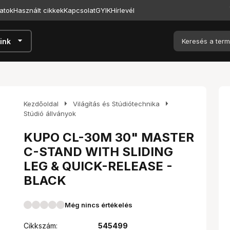
atok
Használt cikkek
Kapcsolat
GYIK
Hírlevél
arrow_drop_down
ink
arrow_right
arrow_right
Kezdőoldal
Világítás és Stúdiótechnika
Stúdió állványok
KUPO CL-30M 30" MASTER
C-STAND WITH SLIDING
LEG & QUICK-RELEASE -
BLACK
Még nincs értékelés
Cikkszám:
545499