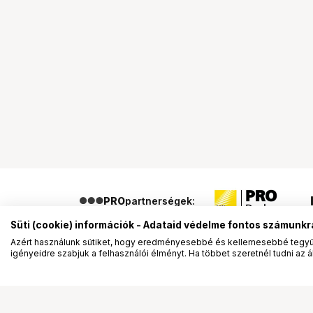
PRO
partnerségek:
Süti (cookie) információk - Adataid védelme fontos számunkr
Azért használunk sütiket, hogy eredményesebbé és kellemesebbé tegyük
igényeidre szabjuk a felhasználói élményt. Ha többet szeretnél tudni az ált
Segítség a vásárláshoz
Ismerj