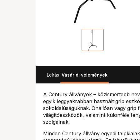
Leírás
Vásárlói vélemények
A Century állványok – közismertebb nevü
egyik leggyakrabban használt grip eszk
sokoldalúságuknak. Önállóan vagy grip fe
világítóeszközök, valamint különféle fé
szolgálnak.
Minden Century állvány egyedi talpkiala