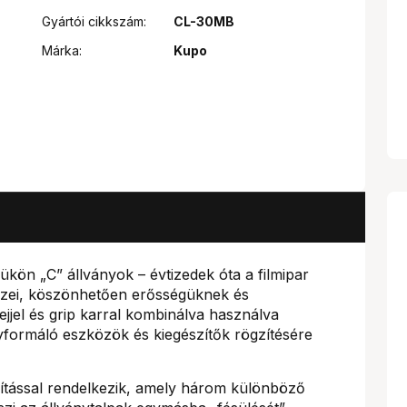
Gyártói cikkszám:
CL-30MB
Márka:
Kupo
kön „C” állványok – évtizedek óta a filmipar
özei, köszönhetően erősségüknek és
jjel és grip karral kombinálva használva
nyformáló eszközök és kiegészítők rögzítésére
kítással rendelkezik, amely három különböző