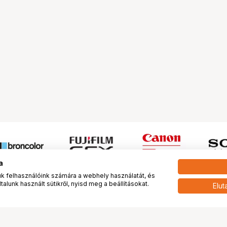
a
 felhasználóink számára a webhely használatát, és
alunk használt sütikről, nyisd meg a beállításokat.
Elut
 meg minket!
További oldalaink