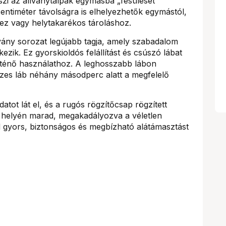
szi az állványtalpak egymásba „fésülését”
entiméter távolságra is elhelyezhetők egymástól,
hez vagy helytakarékos tároláshoz.
ány sorozat legújabb tagja, amely szabadalom
kezik. Ez gyorskioldós felállítást és csúszó lábat
történő használathoz. A leghosszabb lábon
szes láb néhány másodperc alatt a megfelelő
atot lát el, és a rugós rögzítőcsap rögzített
a helyén marad, megakadályozva a véletlen
nd gyors, biztonságos és megbízható alátámasztást