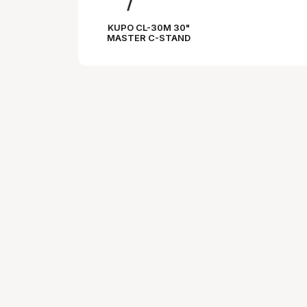
KUPO CL-30M 30"
MASTER C-STAND
WITH SLIDING LEG &
QUICK-RELEASE -
BLACK