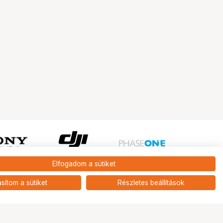
Elfogadom a sütiket
Ugrás az oldal tetejére
asítom a sütiket
Részletes beállítások