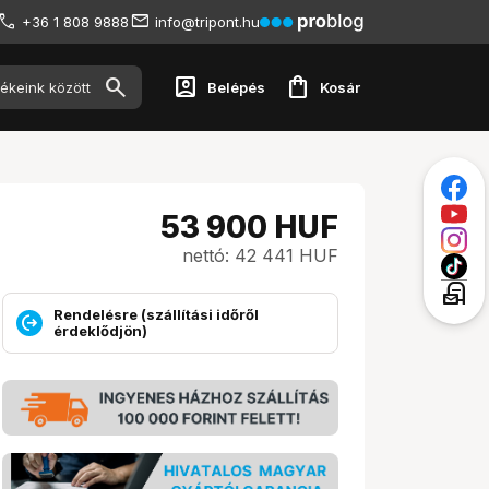
+36 1 808 9888
info@tripont.hu
account_box
shopping_bag
Belépés
Kosár
53 900
HUF
nettó: 42 441 HUF
local_post_office
Rendelésre (szállítási időről
érdeklődjön)