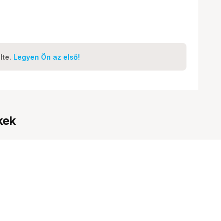
lte.
Legyen Ön az első!
kek