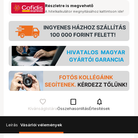
Részletre is megvehető
A hitelkalkulátor megnyitásához kattintson ide!
check_box_outline_blank
notifications
Kívánságlistára
Összehasonlítás
Értesítések
Leírás
Vásárlói vélemények