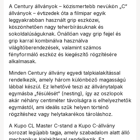
A Century állványok – közismertebb nevükön „C”
állványok – évtizedek óta a filmipar egyik
leggyakrabban használt grip eszközei,
köszönhetően nagy teherbírásuknak és
sokoldalúságuknak. Önállóan vagy grip fejjel és
grip karral kombinálva használva
világítóberendezések, valamint számos
fényformáló eszköz és kiegészítő rögzítésére
alkalmasak.
Minden Century állvány egyedi talpkialakítással
rendelkezik, amely három különböző magasságú
lábbal készül. Ez lehetővé teszi az állványtalpak
egymásba „fésülését” (nesting), így az oszlopok
akár néhány centiméter távolságra is elhelyezhetők
egymástól, ami ideális szűk helyen történő
rögzítéshez vagy helytakarékos tároláshoz.
A Kupo CL Master C-stand a Kupo C-állvány
sorozat legújabb tagja, amely szabadalom alatt álló
mechanikus kialakítással rendelkezik. Ez