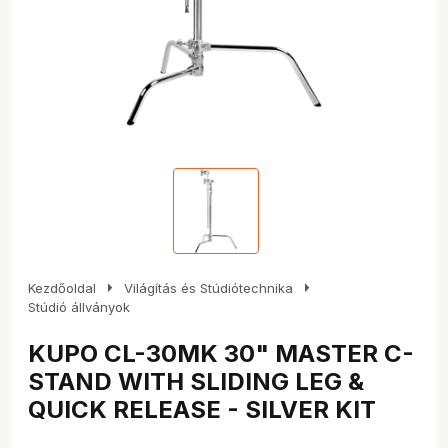
arrow_right
arrow_right
Kezdőoldal
Világítás és Stúdiótechnika
Stúdió állványok
KUPO CL-30MK 30" MASTER C-
STAND WITH SLIDING LEG &
QUICK RELEASE - SILVER KIT