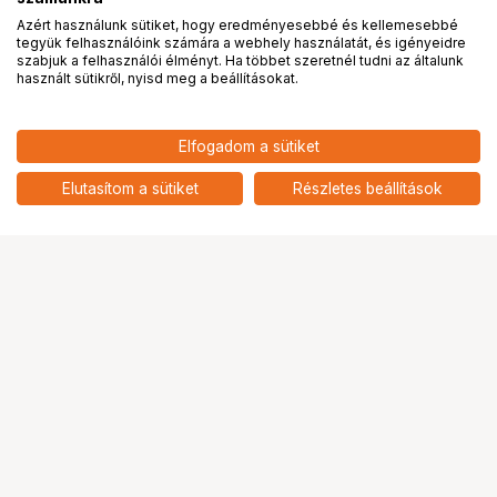
Azért használunk sütiket, hogy eredményesebbé és kellemesebbé
tegyük felhasználóink számára a webhely használatát, és igényeidre
PRO
partnerségek
szabjuk a felhasználói élményt. Ha többet szeretnél tudni az általunk
használt sütikről, nyisd meg a beállításokat.
70 900
HUF
Elfogadom a sütiket
KUPO CL-30MK 30" MASTER C-
nettó: 55 827 HUF
STAND WITH SLIDING LEG &
add
QUICK RELEASE - SILVER KIT
Elutasítom a sütiket
Részletes beállítások
Ugrás az oldal tetejére
Segítség a vásárláshoz
Fizetési lehetőségek
Szállítással kapcsolatos részletek
Reklamáció és termékvisszaküldés
Fogyasztói elállás