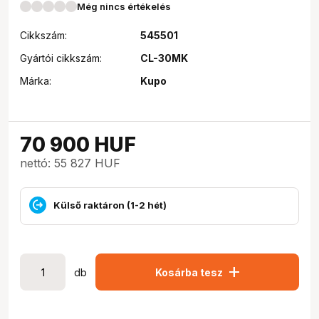
Még nincs értékelés
Cikkszám:
545501
Gyártói cikkszám:
CL-30MK
Márka:
Kupo
70 900
HUF
nettó: 55 827 HUF
Külső raktáron (1-2 hét)
add
db
Kosárba tesz