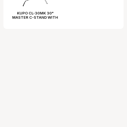
KUPO CL-30MK 30"
MASTER C-STAND WITH
SLIDING LEG & QUICK
RELEASE - SILVER KIT