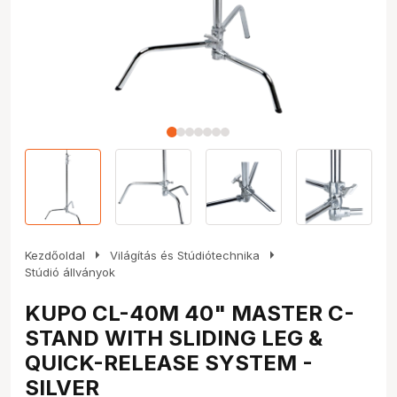
arrow_right
arrow_right
Kezdőoldal
Világítás és Stúdiótechnika
Stúdió állványok
KUPO CL-40M 40" MASTER C-
STAND WITH SLIDING LEG &
QUICK-RELEASE SYSTEM -
SILVER