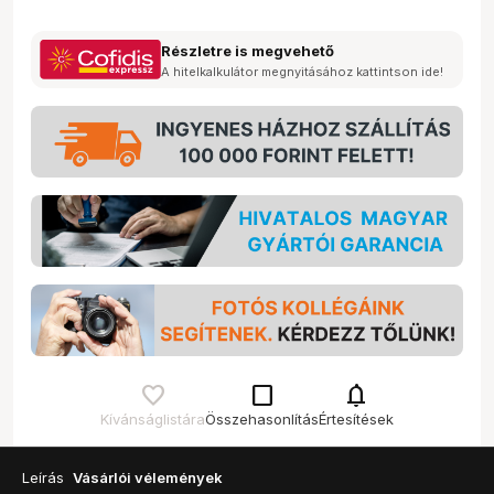
Részletre is megvehető
A hitelkalkulátor megnyitásához kattintson ide!
check_box_outline_blank
notifications
Kívánságlistára
Összehasonlítás
Értesítések
Leírás
Vásárlói vélemények