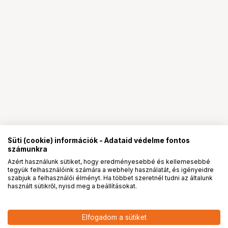
Süti (cookie) információk - Adataid védelme fontos
számunkra
Azért használunk sütiket, hogy eredményesebbé és kellemesebbé
tegyük felhasználóink számára a webhely használatát, és igényeidre
PRO
partnerségek
szabjuk a felhasználói élményt. Ha többet szeretnél tudni az általunk
használt sütikről, nyisd meg a beállításokat.
54 900
HUF
KUPO CL-40M 40" MASTER C-
Elfogadom a sütiket
nettó: 43 228 HUF
STAND WITH SLIDING LEG &