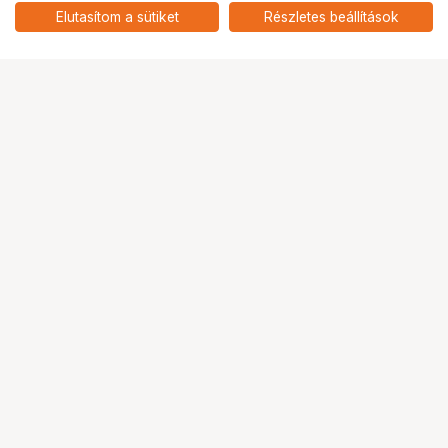
QUICK-RELEASE SYSTEM -
add
Elutasítom a sütiket
Részletes beállítások
SILVER
Ugrás az oldal tetejére
Segítség a vásárláshoz
Fizetési lehetőségek
Szállítással kapcsolatos részletek
Reklamáció és termékvisszaküldés
Fogyasztói elállás
Adattörlő kódok
Cofidis Express áruhitel
Lízing lehetőségek
Ajándékutalvány
Gyakran Ismételt Kérdések