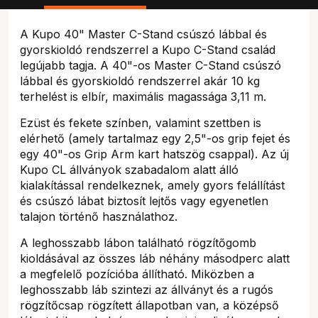
A Kupo 40" Master C-Stand csúszó lábbal és
gyorskioldó rendszerrel a Kupo C-Stand család
legújabb tagja. A 40"-os Master C-Stand csúszó
lábbal és gyorskioldó rendszerrel akár 10 kg
terhelést is elbír, maximális magassága 3,11 m.
Ezüst és fekete színben, valamint szettben is
elérhető (amely tartalmaz egy 2,5"-os grip fejet és
egy 40"-os Grip Arm kart hatszög csappal). Az új
Kupo CL állványok szabadalom alatt álló
kialakítással rendelkeznek, amely gyors felállítást
és csúszó lábat biztosít lejtős vagy egyenetlen
talajon történő használathoz.
A leghosszabb lábon található rögzítőgomb
kioldásával az összes láb néhány másodperc alatt
a megfelelő pozícióba állítható. Miközben a
leghosszabb láb szintezi az állványt és a rugós
rögzítőcsap rögzített állapotban van, a középső