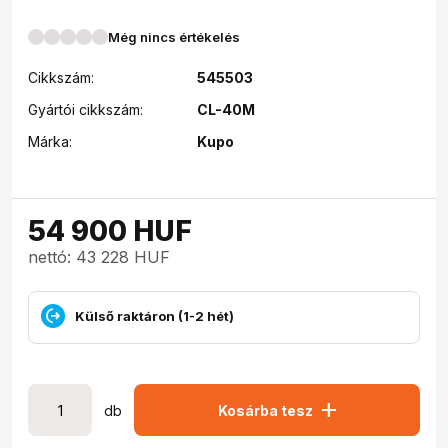
Még nincs értékelés
Cikkszám:
545503
Gyártói cikkszám:
CL-40M
Márka:
Kupo
54 900
HUF
nettó: 43 228 HUF
Külső raktáron (1-2 hét)
add
db
Kosárba tesz