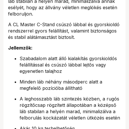
láb stabilan a helyén marad, minimalizálva annak
esélyét, hogy az állvány véletlen meglökés esetén
felboruljon.
A CL Master C-Stand csúszó lábbal és gyorskioldó
rendszerrel gyors felállítást, valamint biztonságos
és stabil alátámasztást biztosít.
Jellemzők:
Szabadalom alatt álló kialakítás gyorskioldós
felállítással és csúszó lábbal lejtős vagy
egyenetlen talajhoz
Minden láb néhány másodperc alatt a
megfelelő pozícióba állítható
A leghosszabb láb szintezés közben, a rugós
rögzítőcsap rögzített állapotában a középső
láb stabilan a helyén marad, minimalizálva a
felborulás kockázatát véletlen ütközés esetén
Akár 10 kg terhelhetőség