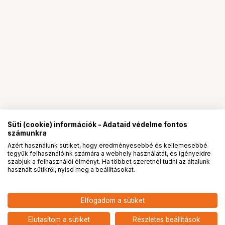
Süti (cookie) információk - Adataid védelme fontos
számunkra
Azért használunk sütiket, hogy eredményesebbé és kellemesebbé
tegyük felhasználóink számára a webhely használatát, és igényeidre
PRO
partnerségek
szabjuk a felhasználói élményt. Ha többet szeretnél tudni az általunk
használt sütikről, nyisd meg a beállításokat.
72 901
HUF
Elfogadom a sütiket
KUPO CL-40MK 40" MASTER C-
nettó: 57 402 HUF
STAND WITH SLIDING LEG &
add
QUICK RELEASE - SILVER KIT
Elutasítom a sütiket
Részletes beállítások