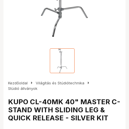
arrow_right
arrow_right
Kezdőoldal
Világítás és Stúdiótechnika
Stúdió állványok
KUPO CL-40MK 40" MASTER C-
STAND WITH SLIDING LEG &
QUICK RELEASE - SILVER KIT