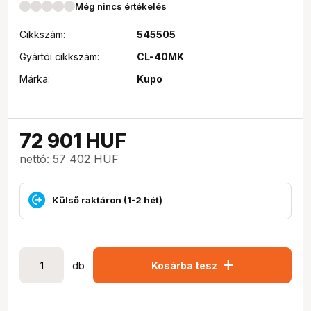
Még nincs értékelés
Cikkszám:
545505
Gyártói cikkszám:
CL-40MK
Márka:
Kupo
72 901
HUF
nettó: 57 402 HUF
Külső raktáron (1-2 hét)
add
db
Kosárba tesz