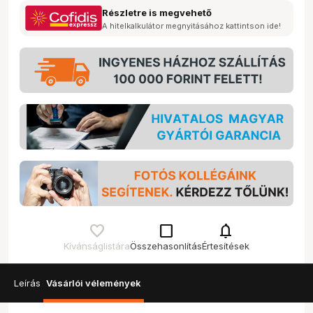
Részletre is megvehető
A hitelkalkulátor megnyitásához kattintson ide!
check_box_outline_blank
notifications
Kívánságlistára
Összehasonlítás
Értesítések
Leírás
Vásárlói vélemények