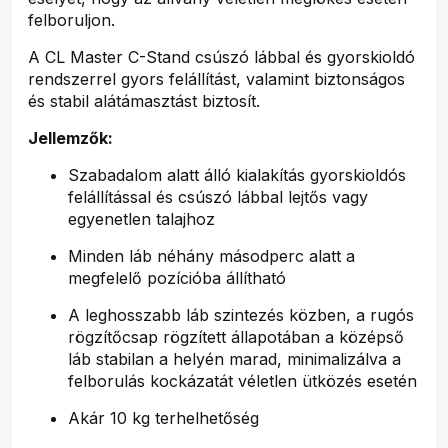
felboruljon.
A CL Master C-Stand csúszó lábbal és gyorskioldó
rendszerrel gyors felállítást, valamint biztonságos
és stabil alátámasztást biztosít.
Jellemzők:
Szabadalom alatt álló kialakítás gyorskioldós
felállítással és csúszó lábbal lejtős vagy
egyenetlen talajhoz
Minden láb néhány másodperc alatt a
megfelelő pozícióba állítható
A leghosszabb láb szintezés közben, a rugós
rögzítőcsap rögzített állapotában a középső
láb stabilan a helyén marad, minimalizálva a
felborulás kockázatát véletlen ütközés esetén
Akár 10 kg terhelhetőség