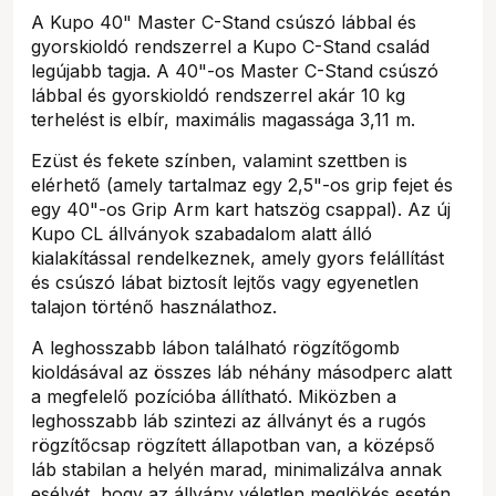
A Kupo 40" Master C-Stand csúszó lábbal és
gyorskioldó rendszerrel a Kupo C-Stand család
legújabb tagja. A 40"-os Master C-Stand csúszó
lábbal és gyorskioldó rendszerrel akár 10 kg
terhelést is elbír, maximális magassága 3,11 m.
Ezüst és fekete színben, valamint szettben is
elérhető (amely tartalmaz egy 2,5"-os grip fejet és
egy 40"-os Grip Arm kart hatszög csappal). Az új
Kupo CL állványok szabadalom alatt álló
kialakítással rendelkeznek, amely gyors felállítást
és csúszó lábat biztosít lejtős vagy egyenetlen
talajon történő használathoz.
A leghosszabb lábon található rögzítőgomb
kioldásával az összes láb néhány másodperc alatt
a megfelelő pozícióba állítható. Miközben a
leghosszabb láb szintezi az állványt és a rugós
rögzítőcsap rögzített állapotban van, a középső
láb stabilan a helyén marad, minimalizálva annak
esélyét, hogy az állvány véletlen meglökés esetén