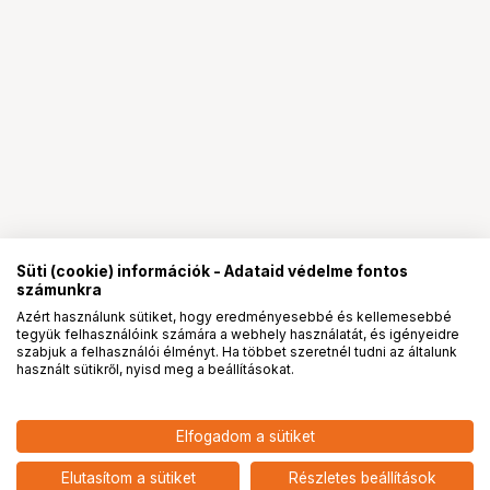
Süti (cookie) információk - Adataid védelme fontos
számunkra
Azért használunk sütiket, hogy eredményesebbé és kellemesebbé
tegyük felhasználóink számára a webhely használatát, és igényeidre
PRO
partnerségek
szabjuk a felhasználói élményt. Ha többet szeretnél tudni az általunk
használt sütikről, nyisd meg a beállításokat.
72 901
HUF
Elfogadom a sütiket
KUPO CL-40MKB 40" MASTER
nettó: 57 402 HUF
C-STAND WITH SLIDING LEG &
add
QUICK RELEASE - BLACK KIT
Elutasítom a sütiket
Részletes beállítások