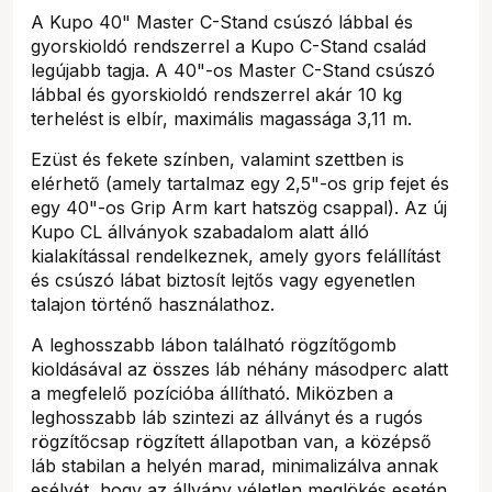
A Kupo 40" Master C-Stand csúszó lábbal és
gyorskioldó rendszerrel a Kupo C-Stand család
legújabb tagja. A 40"-os Master C-Stand csúszó
lábbal és gyorskioldó rendszerrel akár 10 kg
terhelést is elbír, maximális magassága 3,11 m.
Ezüst és fekete színben, valamint szettben is
elérhető (amely tartalmaz egy 2,5"-os grip fejet és
egy 40"-os Grip Arm kart hatszög csappal). Az új
Kupo CL állványok szabadalom alatt álló
kialakítással rendelkeznek, amely gyors felállítást
és csúszó lábat biztosít lejtős vagy egyenetlen
talajon történő használathoz.
A leghosszabb lábon található rögzítőgomb
kioldásával az összes láb néhány másodperc alatt
a megfelelő pozícióba állítható. Miközben a
leghosszabb láb szintezi az állványt és a rugós
rögzítőcsap rögzített állapotban van, a középső
láb stabilan a helyén marad, minimalizálva annak
esélyét, hogy az állvány véletlen meglökés esetén