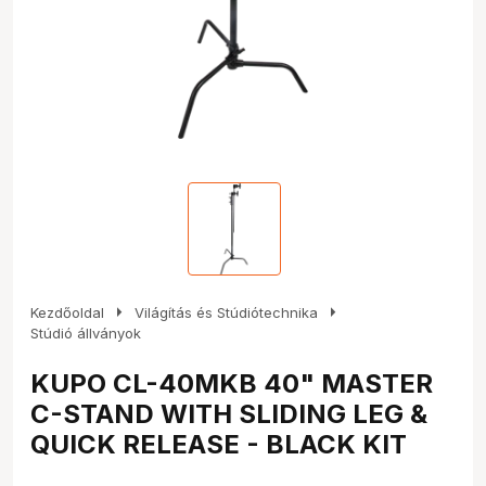
arrow_right
arrow_right
Kezdőoldal
Világítás és Stúdiótechnika
Stúdió állványok
KUPO CL-40MKB 40" MASTER
C-STAND WITH SLIDING LEG &
QUICK RELEASE - BLACK KIT