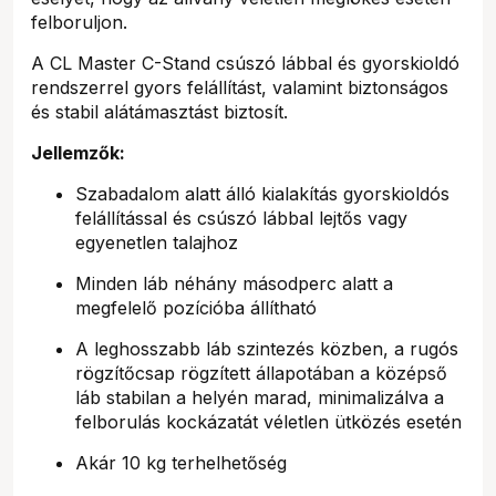
felboruljon.
A CL Master C-Stand csúszó lábbal és gyorskioldó
rendszerrel gyors felállítást, valamint biztonságos
és stabil alátámasztást biztosít.
Jellemzők:
Szabadalom alatt álló kialakítás gyorskioldós
felállítással és csúszó lábbal lejtős vagy
egyenetlen talajhoz
Minden láb néhány másodperc alatt a
megfelelő pozícióba állítható
A leghosszabb láb szintezés közben, a rugós
rögzítőcsap rögzített állapotában a középső
láb stabilan a helyén marad, minimalizálva a
felborulás kockázatát véletlen ütközés esetén
Akár 10 kg terhelhetőség