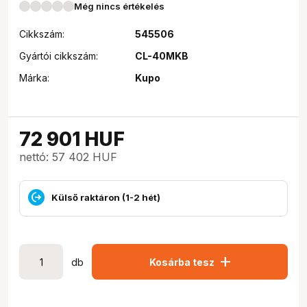
Még nincs értékelés
Cikkszám:
545506
Gyártói cikkszám:
CL-40MKB
Márka:
Kupo
72 901
HUF
nettó: 57 402 HUF
Külső raktáron (1-2 hét)
add
db
Kosárba tesz