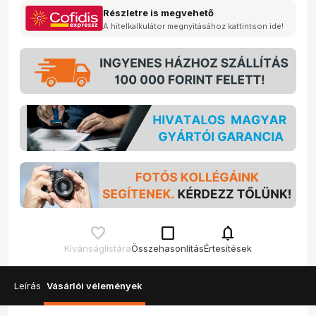
Részletre is megvehető
A hitelkalkulátor megnyitásához kattintson ide!
check_box_outline_blank
notifications
Kívánságlistára
Összehasonlítás
Értesítések
Leírás
Vásárlói vélemények