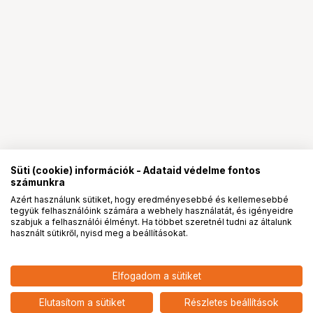
Süti (cookie) információk - Adataid védelme fontos
számunkra
Azért használunk sütiket, hogy eredményesebbé és kellemesebbé
tegyük felhasználóink számára a webhely használatát, és igényeidre
PRO
partnerségek
szabjuk a felhasználói élményt. Ha többet szeretnél tudni az általunk
használt sütikről, nyisd meg a beállításokat.
62 901
HUF
Elfogadom a sütiket
nettó: 49 528 HUF
KUPO CS-20MKB 20" C STAND
W/ SLIDING LEG KITS (BLACK)
add
Elutasítom a sütiket
Részletes beállítások