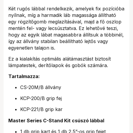
Két rugós lábbal rendelkezik, amelyek fix pozícióba
nyílnak, míg a harmadik láb magassága állítható
egy rögzítőgomb meglazításával, majd a fő oszlop
mentén fel- vagy lecsúsztatva. Ez lehetővé teszi,
hogy az egyik lábat magasabbra állítsuk a többinél,
így az állvány stabilan beállítható lejtős vagy
egyenetlen talajon is.
Ez a kialakítás optimális alátámasztást biztosít
lámpatestek, derítőlapok és gobók számára.
Tartalmazza:
CS-20M/B állvány
KCP-200/B grip fej
KCP-221/B grip kar
Master Series C-Stand Kit csúszó lábbal
1 db grip kart és 1 db 2,5”-os grip fejet