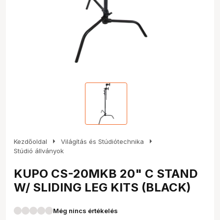
arrow_right
arrow_right
Kezdőoldal
Világítás és Stúdiótechnika
Stúdió állványok
KUPO CS-20MKB 20" C STAND
W/ SLIDING LEG KITS (BLACK)
Még nincs értékelés