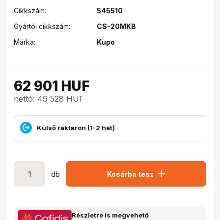
Cikkszám:
545510
Gyártói cikkszám:
CS-20MKB
Márka:
Kupo
62 901
HUF
nettó: 49 528 HUF
Külső raktáron (1-2 hét)
add
db
Kosárba tesz
Részletre is megvehető