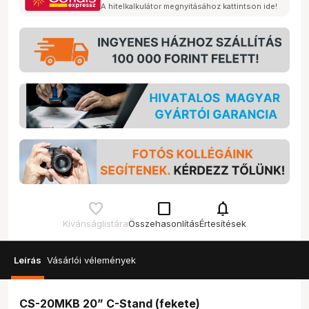
A hitelkalkulátor megnyitásához kattintson ide!
check_box_outline_blank
notifications
Kívánságlistára
Összehasonlítás
Értesítések
Leírás
Vásárlói vélemények
CS-20MKB 20” C-Stand (fekete)