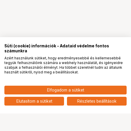
Süti (cookie) információk - Adataid védelme fontos
számunkra
Azért használunk sütiket, hogy eredményesebbé és kellemesebbé
tegyük felhasználóink számára a webhely használatát, és igényeidre
PRO
partnerségek
szabjuk a felhasználói élményt. Ha többet szeretnél tudni az általunk
használt sütikről, nyisd meg a beállításokat.
48 900
HUF
Elfogadom a sütiket
KUPO CS-30MB 30" MASTER C-
nettó: 38 504 HUF
STAND WITH SLIDING LEG -
add
BLACK
Elutasítom a sütiket
Részletes beállítások
Ugrás az oldal tetejére