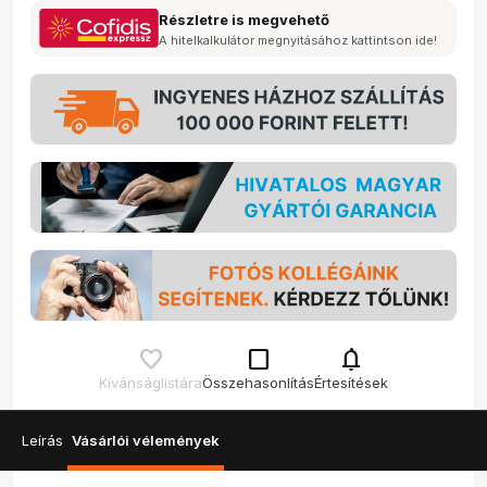
Részletre is megvehető
A hitelkalkulátor megnyitásához kattintson ide!
check_box_outline_blank
notifications
Kívánságlistára
Összehasonlítás
Értesítések
Leírás
Vásárlói vélemények