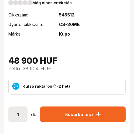
Még nincs értékelés
Cikkszám:
545512
Gyártói cikkszám:
CS-30MB
Márka:
Kupo
48 900
HUF
nettó: 38 504 HUF
Külső raktáron (1-2 hét)
add
db
Kosárba tesz