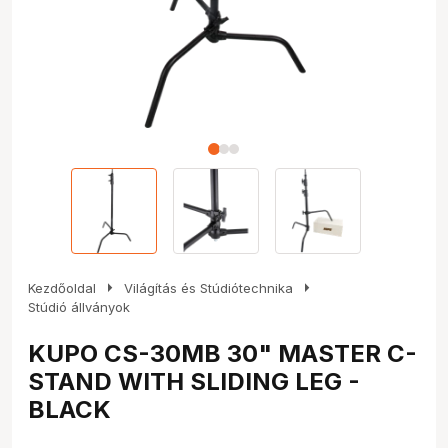
arrow_right
arrow_right
Kezdőoldal
Világítás és Stúdiótechnika
Stúdió állványok
KUPO CS-30MB 30" MASTER C-
STAND WITH SLIDING LEG -
BLACK