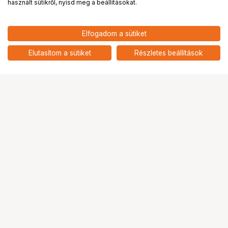
használt sütikről, nyisd meg a beállításokat.
Elfogadom a sütiket
Elutasítom a sütiket
Részletes beállítások
Ugrás az oldal tetejére
Segítség a vásárláshoz
Fizetési lehetőségek
Szállítással kapcsolatos részletek
Reklamáció és termékvisszaküldés
Fogyasztói elállás
Adattörlő kódok
Cofidis Express áruhitel