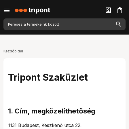
menu
account_box
shopping_bag
Kezdőoldal
Tripont Szaküzlet
1. Cím, megközelíthetőség
1131 Budapest, Keszkenő utca 22.