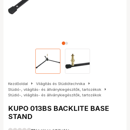
arrow_right
arrow_right
Kezdőoldal
Világítás és Stúdiótechnika
arrow_right
Stúdió-, világítás- és állványkiegészítők, tartozékok
Stúdió-, világítás- és állványkiegészítők, tartozékok
KUPO 013BS BACKLITE BASE
STAND