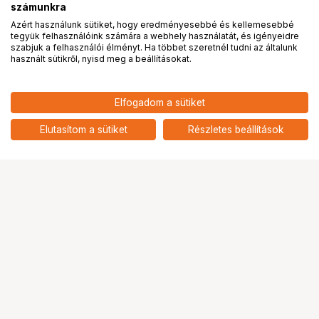
számunkra
Azért használunk sütiket, hogy eredményesebbé és kellemesebbé
tegyük felhasználóink számára a webhely használatát, és igényeidre
PRO
partnerségek
szabjuk a felhasználói élményt. Ha többet szeretnél tudni az általunk
használt sütikről, nyisd meg a beállításokat.
12 290
HUF
Elfogadom a sütiket
nettó: 9 677 HUF
KUPO 013BS BACKLITE BASE
STAND
add
Elutasítom a sütiket
Részletes beállítások
Ugrás az oldal tetejére
Segítség a vásárláshoz
Fizetési lehetőségek
Szállítással kapcsolatos részletek
Reklamáció és termékvisszaküldés