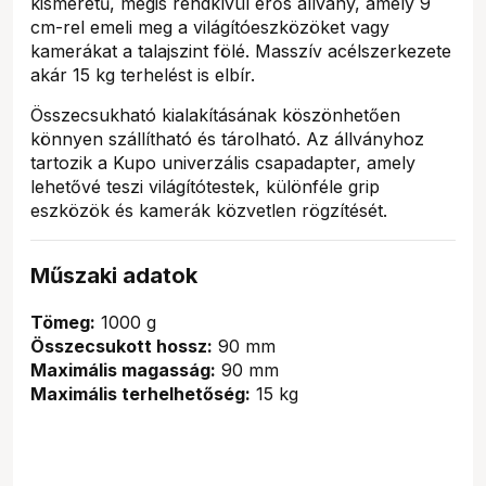
kisméretű, mégis rendkívül erős állvány, amely 9
cm-rel emeli meg a világítóeszközöket vagy
kamerákat a talajszint fölé. Masszív acélszerkezete
akár 15 kg terhelést is elbír.
Összecsukható kialakításának köszönhetően
könnyen szállítható és tárolható. Az állványhoz
tartozik a Kupo univerzális csapadapter, amely
lehetővé teszi világítótestek, különféle grip
eszközök és kamerák közvetlen rögzítését.
Műszaki adatok
Tömeg:
1000 g
Összecsukott hossz:
90 mm
Maximális magasság:
90 mm
Maximális terhelhetőség:
15 kg