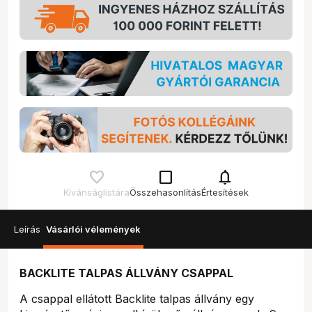
check_box_outline_blank
notifications
Kívánságlistára
Összehasonlítás
Értesítések
Leírás
Vásárlói vélemények
BACKLITE TALPAS ÁLLVÁNY CSAPPAL
A csappal ellátott Backlite talpas állvány egy