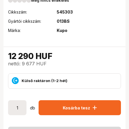
Még nincs értékelés
Cikkszám:
545303
Gyártói cikkszám:
013BS
Márka:
Kupo
12 290
HUF
nettó: 9 677 HUF
Külső raktáron (1-2 hét)
add
db
Kosárba tesz