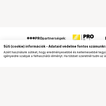
PRO
partnerségek:
Süti (cookie) információk - Adataid védelme fontos számunkr
Azért használunk sütiket, hogy eredményesebbé és kellemesebbé tegyük
igényeidre szabjuk a felhasználói élményt. Ha többet szeretnél tudni az ált
Segítség a vásárláshoz
Ismerj
Fizetési lehetőségek
Bemuta
Szállítással kapcsolatos részletek
Vevőink
Reklamáció és termékvisszaküldés
Bemutat
Fogyasztói elállás
Rendez