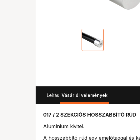
Leírás
Vásárlói vélemények
017 / 2 SZEKCIÓS HOSSZABBÍTÓ RÚD
Alumínium kivitel.
A hosszabbító rúd egy emelőtaggal és ké