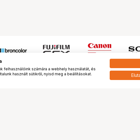
a
 felhasználóink számára a webhely használatát, és
alunk használt sütikről, nyisd meg a beállításokat.
Elut
 meg minket!
További oldalaink
tkozunk
Fotókönyv
 véleménye rólunk
Fotólabor
óterem és Stúdió
Digitalizálás
vények
PhaseOne