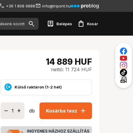
+36 1 808 9888
info@tripont.hu
account_box
shopping_bag
Belépés
Kosár
14 889
HUF
nettó: 11 724 HUF
local_post_office
Külső raktáron (1-2 hét)
add
db
Kosárba tesz