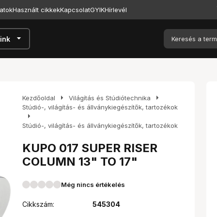
atok
Használt cikkek
Kapcsolat
GYIK
Hírlevél
arrow_drop_down
ink
arrow_right
arrow_right
Kezdőoldal
Világítás és Stúdiótechnika
Stúdió-, világítás- és állványkiegészítők, tartozékok
arrow_right
Stúdió-, világítás- és állványkiegészítők, tartozékok
KUPO 017 SUPER RISER
COLUMN 13" TO 17"
Még nincs értékelés
Cikkszám:
545304