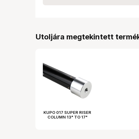
Utoljára megtekintett termé
KUPO 017 SUPER RISER
COLUMN 13" TO 17"