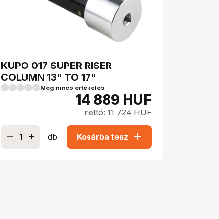
KUPO 017 SUPER RISER
COLUMN 13" TO 17"
Még nincs értékelés
14 889
HUF
nettó: 11 724 HUF
add
db
Kosárba tesz