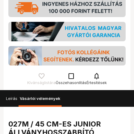
check_box_outline_blank
notifications
Kívánságlistára
Összehasonlítás
Értesítések
Leírás
Vásárlói vélemények
027M / 45 CM-ES JUNIOR
ÁLLVÁNYHOSSZABBÍTÓ