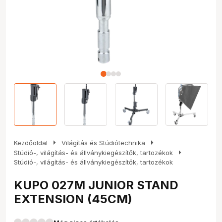
arrow_right
arrow_right
Kezdőoldal
Világítás és Stúdiótechnika
arrow_right
Stúdió-, világítás- és állványkiegészítők, tartozékok
Stúdió-, világítás- és állványkiegészítők, tartozékok
KUPO 027M JUNIOR STAND
EXTENSION (45CM)