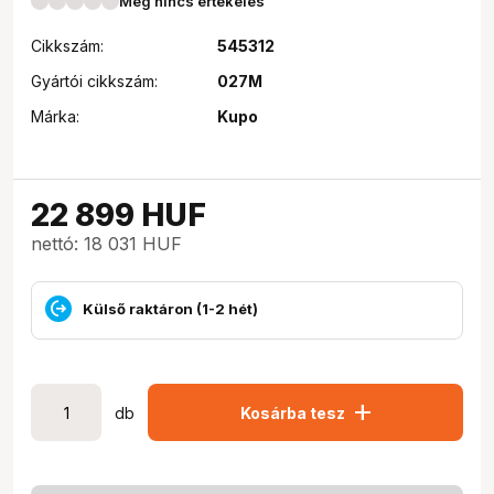
Még nincs értékelés
Cikkszám:
545312
Gyártói cikkszám:
027M
Márka:
Kupo
22 899
HUF
nettó: 18 031 HUF
Külső raktáron (1-2 hét)
add
db
Kosárba tesz