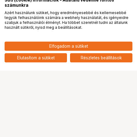
Süti (cookie) információk - Adataid védelme fontos
számunkra
Azért használunk sütiket, hogy eredményesebbé és kellemesebbé
tegyük felhasználóink számára a webhely használatát, és igényeidre
PRO
partnerségek
szabjuk a felhasználói élményt. Ha többet szeretnél tudni az általunk
használt sütikről, nyisd meg a beállításokat.
22 899
HUF
Elfogadom a sütiket
nettó: 18 031 HUF
KUPO 027M JUNIOR STAND
EXTENSION (45CM)
add
Elutasítom a sütiket
Részletes beállítások
Ugrás az oldal tetejére
Segítség a vásárláshoz
Fizetési lehetőségek
Szállítással kapcsolatos részletek
Reklamáció és termékvisszaküldés