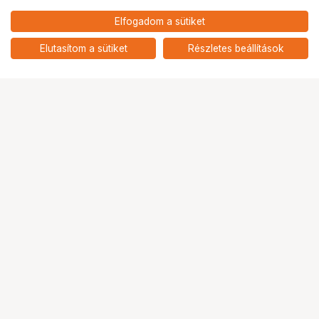
28 900
HUF
Elfogadom a sütiket
KUPO 166B TELESCOPIC
nettó: 22 756 HUF
COLUMN WITH 5/8" (16MM)
add
BABY PIN
Elutasítom a sütiket
Részletes beállítások
Ugrás az oldal tetejére
Segítség a vásárláshoz
Fizetési lehetőségek
Szállítással kapcsolatos részletek
Reklamáció és termékvisszaküldés
Fogyasztói elállás
Adattörlő kódok
Cofidis Express áruhitel
Lízing lehetőségek