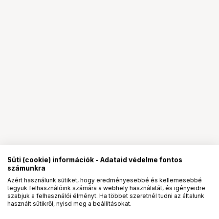
Süti (cookie) információk - Adataid védelme fontos
számunkra
Azért használunk sütiket, hogy eredményesebbé és kellemesebbé
tegyük felhasználóink számára a webhely használatát, és igényeidre
PRO
partnerségek
szabjuk a felhasználói élményt. Ha többet szeretnél tudni az általunk
használt sütikről, nyisd meg a beállításokat.