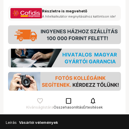
Részletre is megvehető
A hitelkalkulátor megnyitásához kattintson ide!
check_box_outline_blank
notifications
Kívánságlistára
Összehasonlítás
Értesítések
Leírás
Vásárlói vélemények