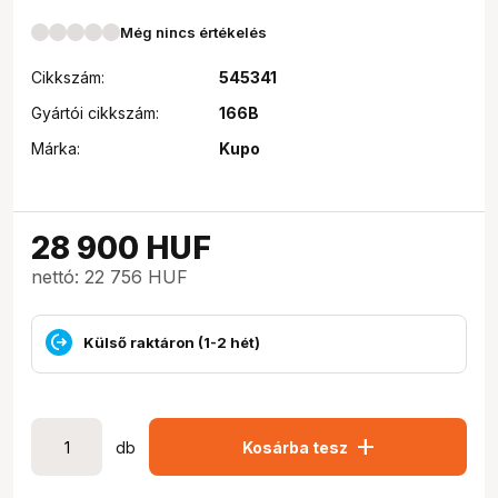
Még nincs értékelés
Cikkszám:
545341
Gyártói cikkszám:
166B
Márka:
Kupo
28 900
HUF
nettó: 22 756 HUF
Külső raktáron (1-2 hét)
add
db
Kosárba tesz