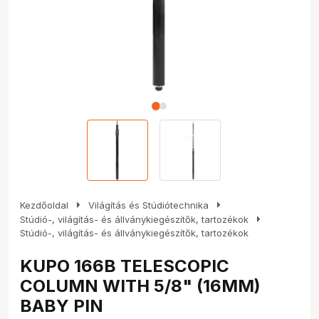
arrow_right
arrow_right
Kezdőoldal
Világítás és Stúdiótechnika
arrow_right
Stúdió-, világítás- és állványkiegészítők, tartozékok
Stúdió-, világítás- és állványkiegészítők, tartozékok
KUPO 166B TELESCOPIC
COLUMN WITH 5/8" (16MM)
BABY PIN