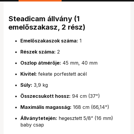
Steadicam állvány (1
emelőszakasz, 2 rész)
Emelőszakaszok száma:
1
Részek száma:
2
Oszlop átmérője:
45 mm, 40 mm
Kivitel:
fekete porfestett acél
Súly:
3,9 kg
Összecsukott hossz:
94 cm (37")
Maximális magasság:
168 cm (66,14")
Állványtetején:
hegesztett 5/8” (16 mm)
baby csap