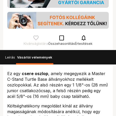
check_box_outline_blank
notifications
Kívánságlistára
Összehasonlítás
Értesítések
Leírás
Vásárlói vélemények
Ez egy
csere oszlop
, amely megegyezik a Master
C-Stand Turtle Base állványokhoz mellékelt
oszlopokkal. Az alsó részén egy 1 1/8"-os (28 mm)
junior csatlakozócsap, a felső részén pedig egy
acél 5/8"-os (16 mm) baby csap található.
Költséghatékony megoldást kínál az állvány
magasságának módosítására anélkül, hogy egy