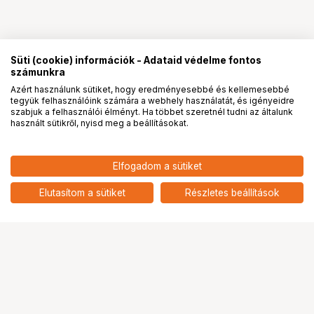
Süti (cookie) információk - Adataid védelme fontos
számunkra
Azért használunk sütiket, hogy eredményesebbé és kellemesebbé
tegyük felhasználóink számára a webhely használatát, és igényeidre
PRO
partnerségek
szabjuk a felhasználói élményt. Ha többet szeretnél tudni az általunk
használt sütikről, nyisd meg a beállításokat.
Elfogadom a sütiket
KUPO CT-20MB-TUBE C-STAND
29 900
HUF
RISER COLUMN 20"- BLACK
Elutasítom a sütiket
Részletes beállítások
nettó: 23 543 HUF
Ugrás az oldal tetejére
Segítség a vásárláshoz