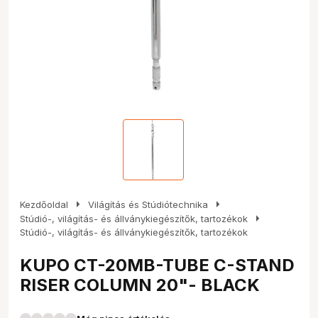
arrow_right
arrow_right
Kezdőoldal
Világítás és Stúdiótechnika
arrow_right
Stúdió-, világítás- és állványkiegészítők, tartozékok
Stúdió-, világítás- és állványkiegészítők, tartozékok
KUPO CT-20MB-TUBE C-STAND
RISER COLUMN 20"- BLACK