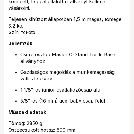
komplett, talppal ellátott új állványt kellene
vásárolni.
Teljesen kihúzott állapotban 1,5 m magas, tömege
3,2 kg.
Szín: fekete
Jellemzők:
Csere oszlop Master C-Stand Turtle Base
állványhoz
Gazdaságos megoldás a munkamagasság
változtatására
1 1/8"-os junior csatlakozócsap alul
5/8"-os (16 mm) acél baby csap felül
Műszaki adatok
Tömeg: 2850 g
Összecsukott hossz: 690 mm