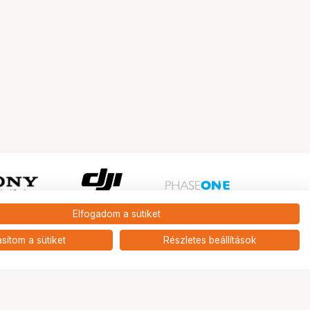
Elfogadom a sütiket
Ugrás az oldal tetejére
asítom a sütiket
Részletes beállítások
Tripont Szaküzlet