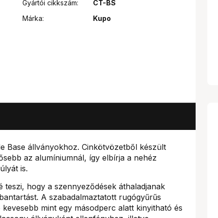
Gyártói cikkszám:
CT-BS
Márka:
Kupo
le Base állványokhoz. Cinkötvözetből készült
ősebb az alumíniumnál, így elbírja a nehéz
lyát is.
 teszi, hogy a szennyeződések áthaladjanak
karbantartást. A szabadalmaztatott rugógyűrűs
 kevesebb mint egy másodperc alatt kinyitható és