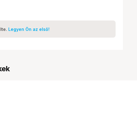
lte.
Legyen Ön az első!
kek