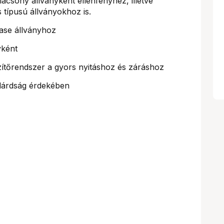
acsony állványként ellenfényhez, illetve
típusú állványokhoz is.
Base állványhoz
yként
ítőrendszer a gyors nyitáshoz és záráshoz
lárdság érdekében