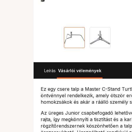
Leírás
Vásárlói vélemények
Ez egy csere talp a Master C-Stand Turt
öntvénnyel rendelkezik, amely ötször er
homokzsákok és akár a ráálló személy sú
Az üreges Junior csapbefogadó lehetővé
rajta, így megkönnyíti a tisztítást és a 
rögzítőrendszernek köszönhetően a talp