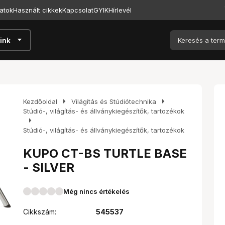
atok
Használt cikkek
Kapcsolat
GYIK
Hírlevél
arrow_drop_down
ink
arrow_right
arrow_right
Kezdőoldal
Világítás és Stúdiótechnika
Stúdió-, világítás- és állványkiegészítők, tartozékok
arrow_right
Stúdió-, világítás- és állványkiegészítők, tartozékok
KUPO CT-BS TURTLE BASE
- SILVER
Még nincs értékelés
Cikkszám:
545537