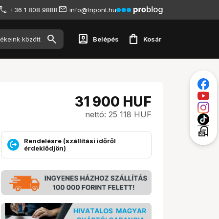
+36 1 808 9888
info@tripont.hu
account_box
shopping_bag
Belépés
Kosár
31 900
HUF
nettó: 25 118 HUF
local_post_office
Rendelésre (szállítási időről
érdeklődjön)