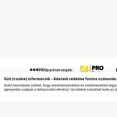
PRO
partnerségek:
Süti (cookie) információk - Adataid védelme fontos számunkr
Azért használunk sütiket, hogy eredményesebbé és kellemesebbé tegyük
igényeidre szabjuk a felhasználói élményt. Ha többet szeretnél tudni az ált
Segítség a vásárláshoz
Ismerj