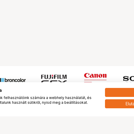
a
 felhasználóink számára a webhely használatát, és
alunk használt sütikről, nyisd meg a beállításokat.
Elut
 meg minket!
További oldalaink