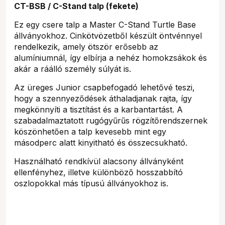
CT-BSB / C-Stand talp (fekete)
Ez egy csere talp a Master C-Stand Turtle Base
állványokhoz. Cinkötvözetből készült öntvénnyel
rendelkezik, amely ötször erősebb az
alumíniumnál, így elbírja a nehéz homokzsákok és
akár a ráálló személy súlyát is.
Az üreges Junior csapbefogadó lehetővé teszi,
hogy a szennyeződések áthaladjanak rajta, így
megkönnyíti a tisztítást és a karbantartást. A
szabadalmaztatott rugógyűrűs rögzítőrendszernek
köszönhetően a talp kevesebb mint egy
másodperc alatt kinyitható és összecsukható.
Használható rendkívül alacsony állványként
ellenfényhez, illetve különböző hosszabbító
oszlopokkal más típusú állványokhoz is.