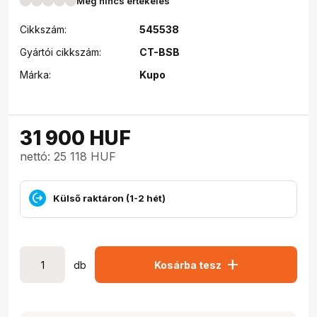
Még nincs értékelés
Cikkszám:
545538
Gyártói cikkszám:
CT-BSB
Márka:
Kupo
31 900
HUF
nettó: 25 118 HUF
Külső raktáron (1-2 hét)
add
db
Kosárba tesz