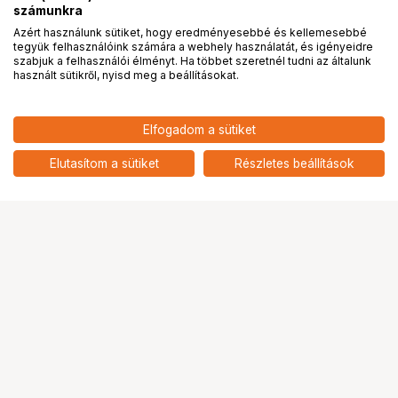
számunkra
Azért használunk sütiket, hogy eredményesebbé és kellemesebbé
tegyük felhasználóink számára a webhely használatát, és igényeidre
PRO
partnerségek
szabjuk a felhasználói élményt. Ha többet szeretnél tudni az általunk
használt sütikről, nyisd meg a beállításokat.
31 900
HUF
Elfogadom a sütiket
nettó: 25 118 HUF
KUPO CT-BSB TURTLE BASE -
BLACK
add
Elutasítom a sütiket
Részletes beállítások
Ugrás az oldal tetejére
Segítség a vásárláshoz
Fizetési lehetőségek
Szállítással kapcsolatos részletek
Reklamáció és termékvisszaküldés