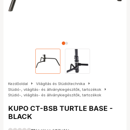
arrow_right
arrow_right
Kezdőoldal
Világítás és Stúdiótechnika
arrow_right
Stúdió-, világítás- és állványkiegészítők, tartozékok
Stúdió-, világítás- és állványkiegészítők, tartozékok
KUPO CT-BSB TURTLE BASE -
BLACK