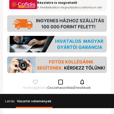
Részletre is megvehető
A hitelkalkulátor megnyitásához kattintson ide!
check_box_outline_blank
notifications
Kívánságlistára
Összehasonlítás
Értesítések
Leírás
Vásárlói vélemények