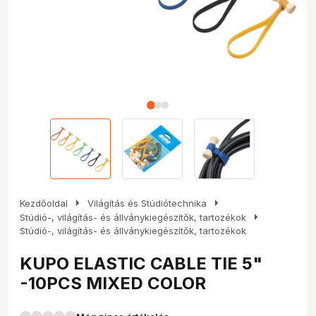
arrow_right
arrow_right
Kezdőoldal
Világítás és Stúdiótechnika
arrow_right
Stúdió-, világítás- és állványkiegészítők, tartozékok
Stúdió-, világítás- és állványkiegészítők, tartozékok
KUPO ELASTIC CABLE TIE 5"
-10PCS MIXED COLOR