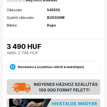
Még nincs értékelés
Cikkszám:
545555
Gyártói cikkszám:
BG5006M
Márka:
Kupo
3 490
HUF
nettó: 2 748 HUF
Rendelésre (szállítási időről érdeklődjön)