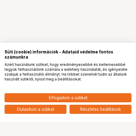
Süti (cookie) információk - Adataid védelme fontos
számunkra
Azért használunk sütiket, hogy eredményesebbé és kellemesebbé
tegyük felhasználóink számára a webhely használatát, és igényeidre
PRO
partnerségek
szabjuk a felhasználói élményt. Ha többet szeretnél tudni az általunk
használt sütikről, nyisd meg a beállításokat.
Elfogadom a sütiket
KUPO ELASTIC CABLE TIE 5" -10PCS
3 490
HUF
MIXED COLOR
Elutasítom a sütiket
Részletes beállítások
nettó: 2 748 HUF
Ugrás az oldal tetejére