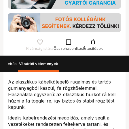
check_box_outline_blank
notifications
Kívánságlistára
Összehasonlítás
Értesítések
Leírás
Vásárlói vélemények
Az elasztikus kábelkötegelő rugalmas és tartós
gumianyagból készül, fa rögzítőelemmel.
Használata egyszerű: az elasztikus hurkot rá kell
húzni a fa toggle-re, így biztos és stabil rögzítést
kapunk.
Ideális kábelrendezési megoldás, amely segít a
vezetékeket rendezetten feltekerve tartani, és