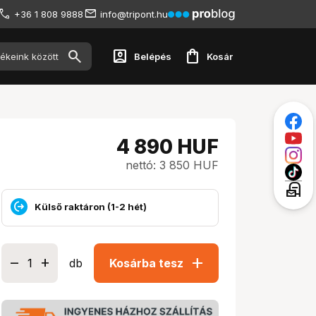
+36 1 808 9888
info@tripont.hu
account_box
shopping_bag
Belépés
Kosár
4 890
HUF
nettó: 3 850 HUF
local_post_office
Külső raktáron (1-2 hét)
add
db
Kosárba tesz