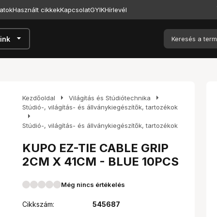
atok
Használt cikkek
Kapcsolat
GYIK
Hírlevél
arrow_drop_down
ink
arrow_right
arrow_right
Kezdőoldal
Világítás és Stúdiótechnika
Stúdió-, világítás- és állványkiegészítők, tartozékok
arrow_right
Stúdió-, világítás- és állványkiegészítők, tartozékok
KUPO EZ-TIE CABLE GRIP
2CM X 41CM - BLUE 10PCS
Még nincs értékelés
Cikkszám:
545687