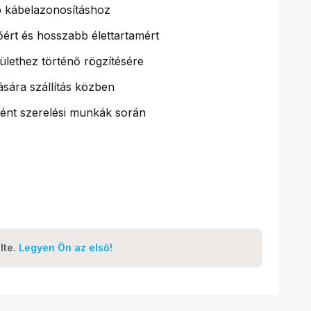
b kábelazonosításhoz
őért és hosszabb élettartamért
lethez történő rögzítésére
ására szállítás közben
ként szerelési munkák során
lte.
Legyen Ön az első!