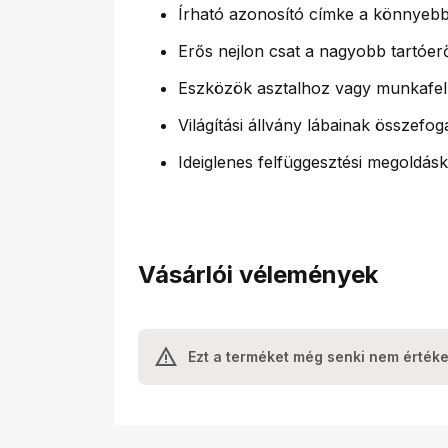
Írható azonosító címke a könnyeb
Erős nejlon csat a nagyobb tartóer
Eszközök asztalhoz vagy munkafelü
Világítási állvány lábainak összefog
Ideiglenes felfüggesztési megoldás
Vásárlói vélemények
Ezt a terméket még senki nem értéke