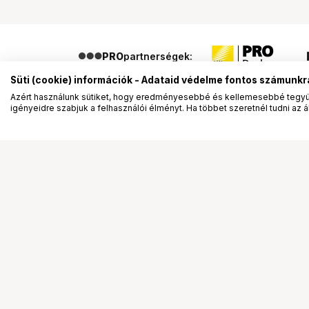
PRO
partnerségek:
Süti (cookie) információk - Adataid védelme fontos számunkr
Azért használunk sütiket, hogy eredményesebbé és kellemesebbé tegyük
igényeidre szabjuk a felhasználói élményt. Ha többet szeretnél tudni az ált
Segítség a vásárláshoz
Ismerj
Fizetési lehetőségek
Bemuta
Szállítással kapcsolatos részletek
Vevőink
Reklamáció és termékvisszaküldés
Bemutat
Fogyasztói elállás
Rendez
Adattörlő kódok
Diákkár
Cofidis Express áruhitel
VIP kár