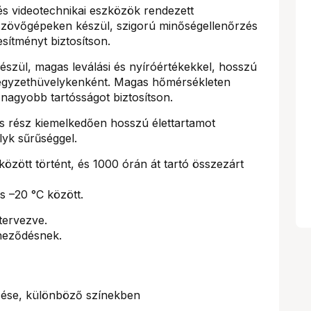
- és videotechnikai eszközök rendezett
 szövőgépeken készül, szigorú minőségellenőrzés
esítményt biztosítson.
szül, magas leválási és nyíróértékekkel, hosszú
négyzethüvelykenként. Magas hőmérsékleten
nagyobb tartósságot biztosítson.
rész kiemelkedően hosszú élettartamot
lyk sűrűséggel.
között történt, és 1000 órán át tartó összezárt
s –20 °C között.
tervezve.
íneződésnek.
zése, különböző színekben