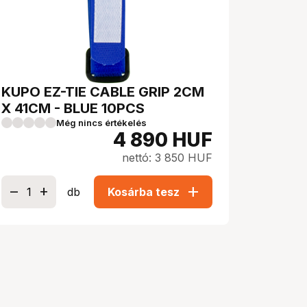
KUPO EZ-TIE CABLE GRIP 2CM
X 41CM - BLUE 10PCS
Még nincs értékelés
4 890
HUF
nettó: 3 850 HUF
add
db
Kosárba tesz