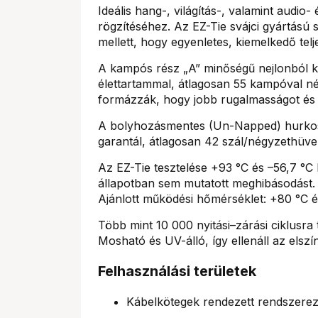
Ideális hang-, világítás-, valamint audio
rögzítéséhez. Az EZ-Tie svájci gyártású
mellett, hogy egyenletes, kiemelkedő telj
A kampós rész „A” minőségű nejlonból ké
élettartammal, átlagosan 55 kampóval 
formázzák, hogy jobb rugalmasságot és 
A bolyhozásmentes (Un-Napped) hurkos 
garantál, átlagosan 42 szál/négyzethüve
Az EZ-Tie tesztelése +93 °C és –56,7 °C 
állapotban sem mutatott meghibásodást.
Ajánlott működési hőmérséklet: +80 °C é
Több mint 10 000 nyitási–zárási ciklusra 
Mosható és UV-álló, így ellenáll az elsz
Felhasználási területek
Kábelkötegek rendezett rendszere