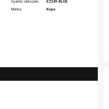
Gyártói cikkszám:
EZ241-BLUE
Márka:
Kupo