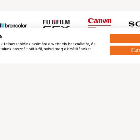
a
 felhasználóink számára a webhely használatát, és
alunk használt sütikről, nyisd meg a beállításokat.
Elut
 meg minket!
További oldalaink
tkozunk
Fotókönyv
 véleménye rólunk
Fotólabor
óterem és Stúdió
Digitalizálás
vények
PhaseOne
tya
Bluechip
tya
Problog