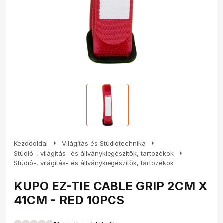
arrow_right
arrow_right
Kezdőoldal
Világítás és Stúdiótechnika
arrow_right
Stúdió-, világítás- és állványkiegészítők, tartozékok
Stúdió-, világítás- és állványkiegészítők, tartozékok
KUPO EZ-TIE CABLE GRIP 2CM X
41CM - RED 10PCS