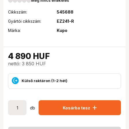
Még nincs értékelés
Cikkszám:
545688
Gyártói cikkszám:
EZ241-R
Márka:
Kupo
4 890
HUF
nettó: 3 850 HUF
Külső raktáron (1-2 hét)
add
db
Kosárba tesz