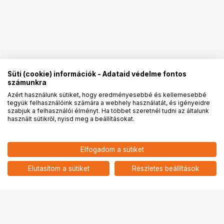
Süti (cookie) információk - Adataid védelme fontos
számunkra
Azért használunk sütiket, hogy eredményesebbé és kellemesebbé
tegyük felhasználóink számára a webhely használatát, és igényeidre
PRO
partnerségek
szabjuk a felhasználói élményt. Ha többet szeretnél tudni az általunk
használt sütikről, nyisd meg a beállításokat.
4 890
HUF
Elfogadom a sütiket
nettó: 3 850 HUF
KUPO EZ-TIE CABLE GRIP 2CM X
41CM - RED 10PCS
add
Elutasítom a sütiket
Részletes beállítások
Ugrás az oldal tetejére