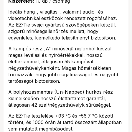
Kiszerelés:
10 db / csomag
Ideális hang-, világítás-, valamint audio- és
videotechnikai eszközök rendezett rögzítéséhez.
Az EZ-Tie svájci gyártású szövőgépeken készül,
szigorú minőségellenőrzés mellett, hogy
egyenletes, kiemelkedő teljesítményt biztosítson.
A kampós rész „A” minőségű nejlonból készül,
magas leválási és nyíróértékekkel, hosszú
élettartammal, átlagosan 55 kampóval
négyzethüvelykenként. Magas hőmérsékleten
formázzák, hogy jobb rugalmasságot és nagyobb
tartósságot biztosítson.
A bolyhozásmentes (Un-Napped) hurkos rész
kiemelkedően hosszú élettartamot garantál,
átlagosan 42 szál/négyzethüvelyk sűrűséggel.
Az EZ-Tie tesztelése +93 °C és –56,7 °C között
történt, és 1000 órán át tartó összezárt állapotban
sem mutatott meghibásodást.