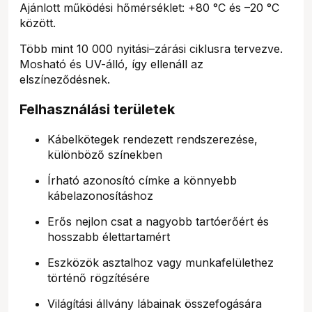
Ajánlott működési hőmérséklet: +80 °C és –20 °C
között.
Több mint 10 000 nyitási–zárási ciklusra tervezve.
Mosható és UV-álló, így ellenáll az
elszíneződésnek.
Felhasználási területek
Kábelkötegek rendezett rendszerezése,
különböző színekben
Írható azonosító címke a könnyebb
kábelazonosításhoz
Erős nejlon csat a nagyobb tartóerőért és
hosszabb élettartamért
Eszközök asztalhoz vagy munkafelülethez
történő rögzítésére
Világítási állvány lábainak összefogására