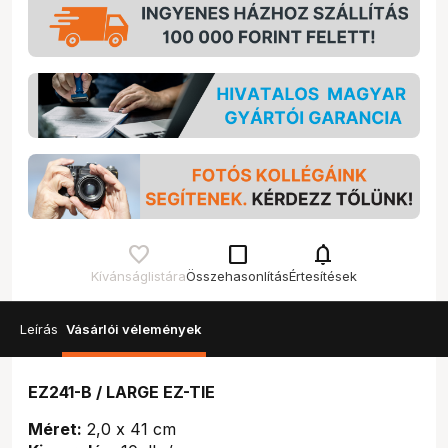
check_box_outline_blank
notifications
Kívánságlistára
Összehasonlítás
Értesítések
Leírás
Vásárlói vélemények
EZ241-B / LARGE EZ-TIE
Méret:
2,0 x 41 cm