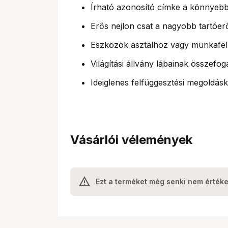
Írható azonosító címke a könnyeb
Erős nejlon csat a nagyobb tartóer
Eszközök asztalhoz vagy munkafelü
Világítási állvány lábainak összefog
Ideiglenes felfüggesztési megoldás
Vásárlói vélemények
Ezt a terméket még senki nem értéke