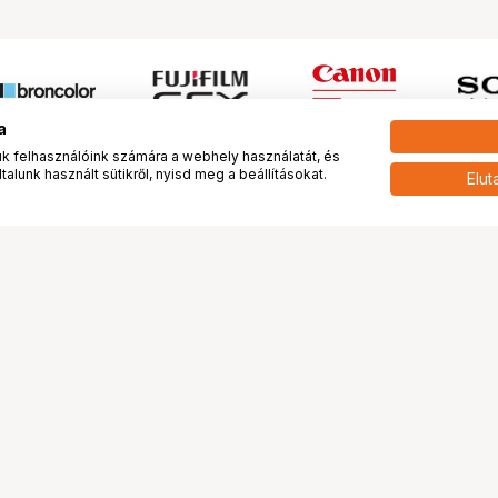
a
 felhasználóink számára a webhely használatát, és
alunk használt sütikről, nyisd meg a beállításokat.
Elut
 meg minket!
További oldalaink
tkozunk
Fotókönyv
 véleménye rólunk
Fotólabor
óterem és Stúdió
Digitalizálás
vények
PhaseOne
tya
Bluechip
tya
Problog