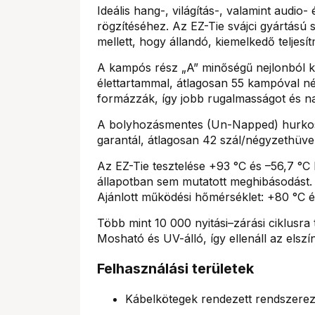
Ideális hang-, világítás-, valamint audi
rögzítéséhez. Az EZ-Tie svájci gyártású
mellett, hogy állandó, kiemelkedő teljesí
A kampós rész „A” minőségű nejlonból ké
élettartammal, átlagosan 55 kampóval 
formázzák, így jobb rugalmasságot és na
A bolyhozásmentes (Un-Napped) hurkos 
garantál, átlagosan 42 szál/négyzethüve
Az EZ-Tie tesztelése +93 °C és –56,7 °C 
állapotban sem mutatott meghibásodást.
Ajánlott működési hőmérséklet: +80 °C é
Több mint 10 000 nyitási–zárási ciklusra 
Mosható és UV-álló, így ellenáll az elsz
Felhasználási területek
Kábelkötegek rendezett rendszere