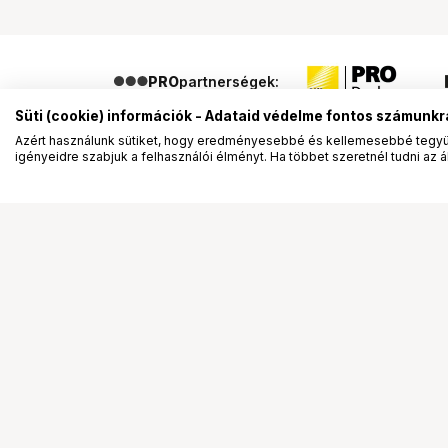
PRO
partnerségek:
Süti (cookie) információk - Adataid védelme fontos számunkr
Azért használunk sütiket, hogy eredményesebbé és kellemesebbé tegyük
igényeidre szabjuk a felhasználói élményt. Ha többet szeretnél tudni az ált
Segítség a vásárláshoz
Ismerj
Fizetési lehetőségek
Bemuta
Szállítással kapcsolatos részletek
Vevőink
Reklamáció és termékvisszaküldés
Bemutat
Fogyasztói elállás
Rendez
Adattörlő kódok
Diákkár
Cofidis Express áruhitel
VIP kár