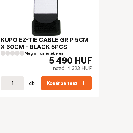
KUPO EZ-TIE CABLE GRIP 5CM
X 60CM - BLACK 5PCS
Még nincs értékelés
5 490
HUF
nettó: 4 323 HUF
add
db
Kosárba tesz