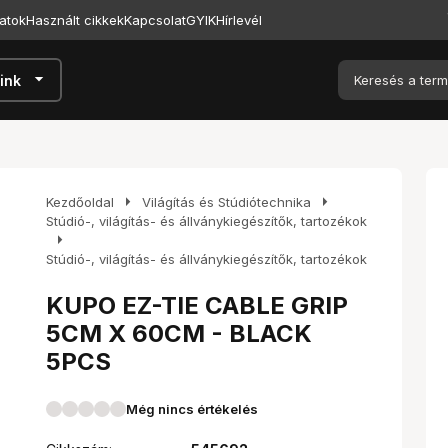
atok
Használt cikkek
Kapcsolat
GYIK
Hírlevél
arrow_drop_down
ink
arrow_right
arrow_right
Kezdőoldal
Világítás és Stúdiótechnika
Stúdió-, világítás- és állványkiegészítők, tartozékok
arrow_right
Stúdió-, világítás- és állványkiegészítők, tartozékok
KUPO EZ-TIE CABLE GRIP
5CM X 60CM - BLACK
5PCS
Még nincs értékelés