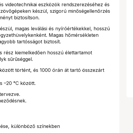
o- és videotechnikai eszközök rendszerezéséhez és
 szövőgépeken készül, szigorú minőségellenőrzés
tményt biztosítson.
szül, magas leválási és nyíróértékekkel, hosszú
négyzethüvelykenként. Magas hőmérsékleten
gyobb tartósságot biztosít.
rész kiemelkedően hosszú élettartamot
lyk sűrűséggel.
között történt, és 1000 órán át tartó összezárt
s –20 °C között.
tervezve.
íneződésnek.
zése, különböző színekben