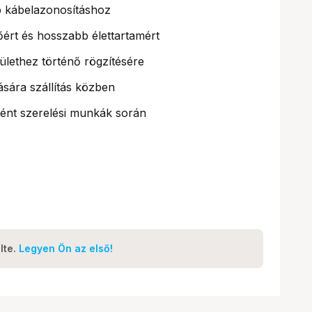
b kábelazonosításhoz
őért és hosszabb élettartamért
lethez történő rögzítésére
ására szállítás közben
ként szerelési munkák során
lte.
Legyen Ön az első!