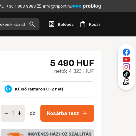
+36 1 808 9888
info@tripont.hu
account_box
shopping_bag
Belépés
Kosár
5 490
HUF
nettó: 4 323 HUF
local_post_office
Külső raktáron (1-2 hét)
add
db
Kosárba tesz