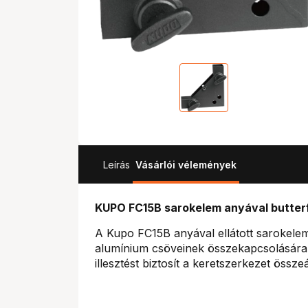
Leírás
Vásárlói vélemények
KUPO FC15B sarokelem anyával butterf
A Kupo FC15B anyával ellátott sarokele
alumínium csöveinek összekapcsolására s
illesztést biztosít a keretszerkezet összeá