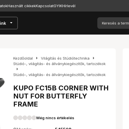
atok
Használt cikkek
Kapcsolat
GYIK
Hírlevél
arrow_drop_down
ink
arrow_right
arrow_right
Kezdőoldal
Világítás és Stúdiótechnika
Stúdió-, világítás- és állványkiegészítők, tartozékok
arrow_right
Stúdió-, világítás- és állványkiegészítők, tartozékok
KUPO FC15B CORNER WITH
NUT FOR BUTTERFLY
FRAME
Még nincs értékelés