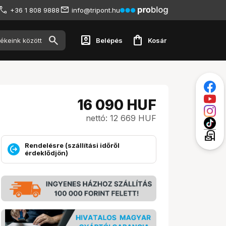
+36 1 808 9888
info@tripont.hu
account_box
shopping_bag
Belépés
Kosár
16 090
HUF
nettó: 12 669 HUF
local_post_office
Rendelésre (szállítási időről
érdeklődjön)