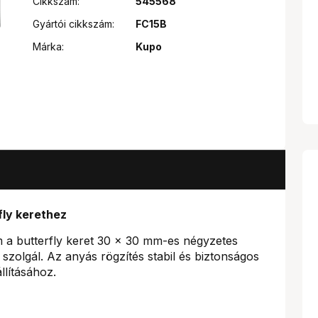
Cikkszám:
545568
Gyártói cikkszám:
FC15B
Márka:
Kupo
ly kerethez
m a butterfly keret 30 × 30 mm-es négyzetes
zolgál. Az anyás rögzítés stabil és biztonságos
llításához.