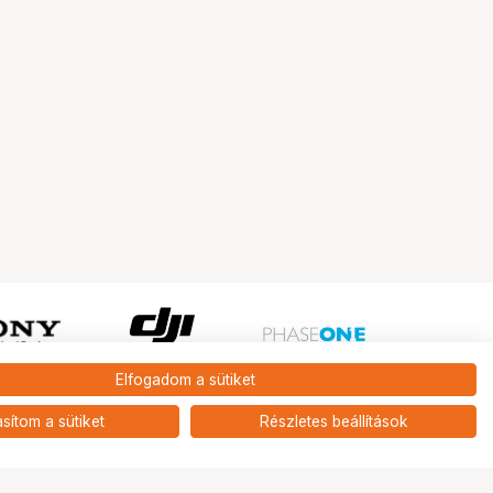
Elfogadom a sütiket
Ugrás az oldal tetejére
asítom a sütiket
Részletes beállítások