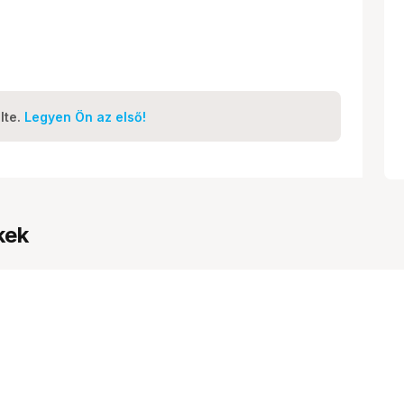
lte.
Legyen Ön az első!
kek