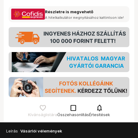
Részletre is megvehető
A hitelkalkulátor megnyitásához kattintson ide!
check_box_outline_blank
notifications
Kívánságlistára
Összehasonlítás
Értesítések
Leírás
Vásárlói vélemények