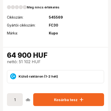
Még nincs értékelés
Cikkszám:
545569
Gyártói cikkszám:
FC30
Márka:
Kupo
64 900
HUF
nettó: 51 102 HUF
Külső raktáron (1-2 hét)
add
db
Kosárba tesz