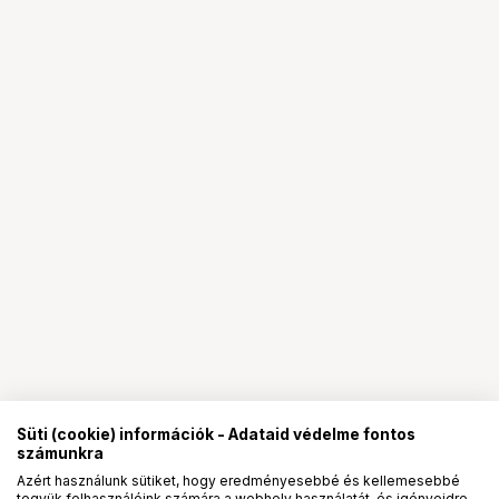
Süti (cookie) információk - Adataid védelme fontos
számunkra
Azért használunk sütiket, hogy eredményesebbé és kellemesebbé
tegyük felhasználóink számára a webhely használatát, és igényeidre