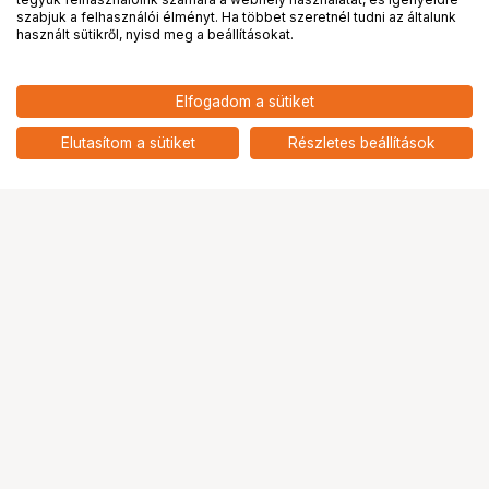
PRO
partnerségek
szabjuk a felhasználói élményt. Ha többet szeretnél tudni az általunk
használt sütikről, nyisd meg a beállításokat.
64 900
HUF
Elfogadom a sütiket
KUPO FC30 3-WAY FRAME
nettó: 51 102 HUF
CORNER FOR 30MM SQUARE
add
TUBE 4PCS
Elutasítom a sütiket
Részletes beállítások
Ugrás az oldal tetejére
Segítség a vásárláshoz
Fizetési lehetőségek
Szállítással kapcsolatos részletek
Reklamáció és termékvisszaküldés
Fogyasztói elállás
Adattörlő kódok