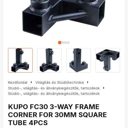
arrow_right
arrow_right
Kezdőoldal
Világítás és Stúdiótechnika
arrow_right
Stúdió-, világítás- és állványkiegészítők, tartozékok
Stúdió-, világítás- és állványkiegészítők, tartozékok
KUPO FC30 3-WAY FRAME
CORNER FOR 30MM SQUARE
TUBE 4PCS