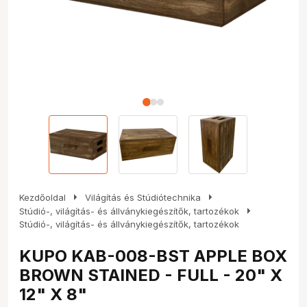
arrow_right
arrow_right
Kezdőoldal
Világítás és Stúdiótechnika
arrow_right
Stúdió-, világítás- és állványkiegészítők, tartozékok
Stúdió-, világítás- és állványkiegészítők, tartozékok
KUPO KAB-008-BST APPLE BOX
BROWN STAINED - FULL - 20" X
12" X 8"