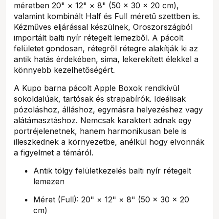
méretben 20" × 12" × 8" (50 × 30 × 20 cm),
valamint kombinált Half és Full méretű szettben is.
Kézműves eljárással készülnek, Oroszországból
importált balti nyír rétegelt lemezből. A pácolt
felületet gondosan, rétegről rétegre alakítják ki az
antik hatás érdekében, sima, lekerekített élekkel a
könnyebb kezelhetőségért.
A Kupo barna pácolt Apple Boxok rendkívül
sokoldalúak, tartósak és strapabírók. Ideálisak
pózoláshoz, álláshoz, egymásra helyezéshez vagy
alátámasztáshoz. Nemcsak karaktert adnak egy
portréjelenetnek, hanem harmonikusan bele is
illeszkednek a környezetbe, anélkül hogy elvonnák
a figyelmet a témáról.
Antik tölgy felületkezelés balti nyír rétegelt
lemezen
Méret (Full): 20" × 12" × 8" (50 × 30 × 20
cm)