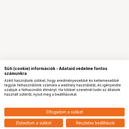
Süti (cookie) információk - Adataid védelme fontos
számunkra
Azért használunk sütiket, hogy eredményesebbé és kellemesebbé
tegyük felhasználóink számára a webhely használatát, és igényeidre
PRO
partnerségek
szabjuk a felhasználói élményt. Ha többet szeretnél tudni az általunk
használt sütikről, nyisd meg a beállításokat.
Elfogadom a sütiket
KUPO KAB-008-BST APPLE BOX
29 900
HUF
BROWN STAINED - FULL - 20" X 12"
Elutasítom a sütiket
Részletes beállítások
nettó: 23 543 HUF
X 8"