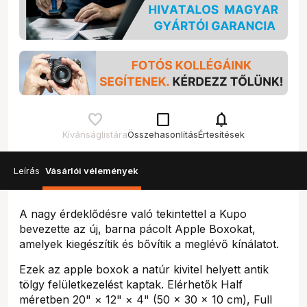
check_box_outline_blank
notifications
Kívánságlistára
Összehasonlítás
Értesítések
Leírás
Vásárlói vélemények
A nagy érdeklődésre való tekintettel a Kupo
bevezette az új, barna pácolt Apple Boxokat,
amelyek kiegészítik és bővítik a meglévő kínálatot.
Ezek az apple boxok a natúr kivitel helyett antik
tölgy felületkezelést kaptak. Elérhetők Half
méretben 20" × 12" × 4" (50 × 30 × 10 cm), Full