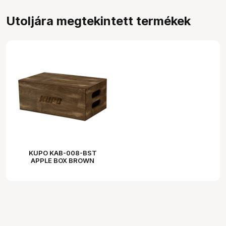
Utoljára megtekintett termékek
KUPO KAB-008-BST
APPLE BOX BROWN
STAINED - FULL - 20" X 12"
X 8"