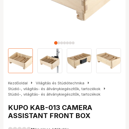
arrow_right
arrow_right
Kezdőoldal
Világítás és Stúdiótechnika
arrow_right
Stúdió-, világítás- és állványkiegészítők, tartozékok
Stúdió-, világítás- és állványkiegészítők, tartozékok
KUPO KAB-013 CAMERA
ASSISTANT FRONT BOX