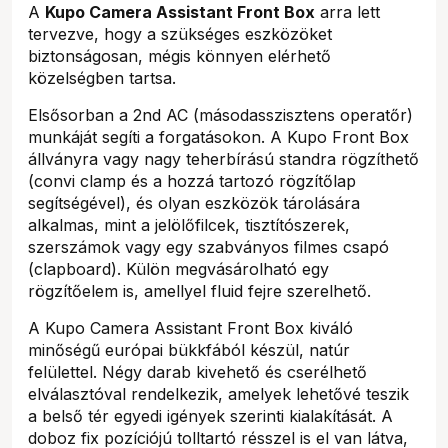
A
Kupo Camera Assistant Front Box
arra lett
tervezve, hogy a szükséges eszközöket
biztonságosan, mégis könnyen elérhető
közelségben tartsa.
Elsősorban a 2nd AC (másodasszisztens operatőr)
munkáját segíti a forgatásokon. A Kupo Front Box
állványra vagy nagy teherbírású standra rögzíthető
(convi clamp és a hozzá tartozó rögzítőlap
segítségével), és olyan eszközök tárolására
alkalmas, mint a jelölőfilcek, tisztítószerek,
szerszámok vagy egy szabványos filmes csapó
(clapboard). Külön megvásárolható egy
rögzítőelem is, amellyel fluid fejre szerelhető.
A Kupo Camera Assistant Front Box kiváló
minőségű európai bükkfából készül, natúr
felülettel. Négy darab kivehető és cserélhető
elválasztóval rendelkezik, amelyek lehetővé teszik
a belső tér egyedi igények szerinti kialakítását. A
doboz fix pozíciójú tolltartó résszel is el van látva,