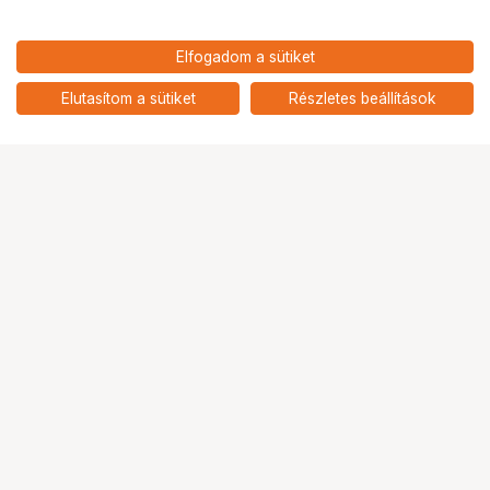
81 900
HUF
Elfogadom a sütiket
nettó: 64 488 HUF
KUPO KAB-013 CAMERA
ASSISTANT FRONT BOX
add
Elutasítom a sütiket
Részletes beállítások
Ugrás az oldal tetejére
Segítség a vásárláshoz
Fizetési lehetőségek
Szállítással kapcsolatos részletek
Reklamáció és termékvisszaküldés
Fogyasztói elállás
Adattörlő kódok
Cofidis Express áruhitel