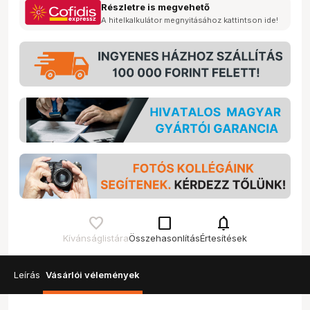
Részletre is megvehető
A hitelkalkulátor megnyitásához kattintson ide!
check_box_outline_blank
notifications
Kívánságlistára
Összehasonlítás
Értesítések
Leírás
Vásárlói vélemények