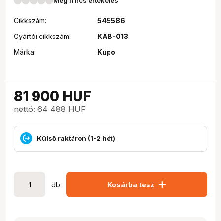
Még nincs értékelés
Cikkszám:
545586
Gyártói cikkszám:
KAB-013
Márka:
Kupo
81 900
HUF
nettó: 64 488 HUF
Külső raktáron (1-2 hét)
add
db
Kosárba tesz