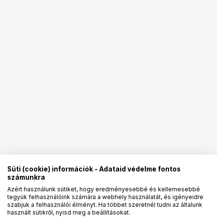
Süti (cookie) információk - Adataid védelme fontos
számunkra
Azért használunk sütiket, hogy eredményesebbé és kellemesebbé
tegyük felhasználóink számára a webhely használatát, és igényeidre
PRO
partnerségek
szabjuk a felhasználói élményt. Ha többet szeretnél tudni az általunk
használt sütikről, nyisd meg a beállításokat.