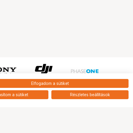
Elfogadom a sütiket
Ugrás az oldal tetejére
asítom a sütiket
Részletes beállítások
Tripont Szaküzlet
1131 Budapest, Keszkenő utca 22.