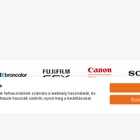
a
 felhasználóink számára a webhely használatát, és
alunk használt sütikről, nyisd meg a beállításokat.
Elut
 meg minket!
További oldalaink
tkozunk
Fotókönyv