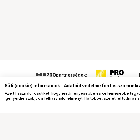
PRO
partnerségek:
Süti (cookie) információk - Adataid védelme fontos számunkr
Azért használunk sütiket, hogy eredményesebbé és kellemesebbé tegyük
igényeidre szabjuk a felhasználói élményt. Ha többet szeretnél tudni az ált
Segítség a vásárláshoz
Ismerj
Fizetési lehetőségek
Bemuta