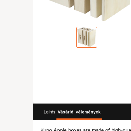
Leírás
Vásárlói vélemények
Kupo Apple boxes are made of high-quality