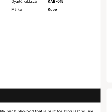
Gyártói cikkszám:
KAB-015
Márka:
Kupo
 birch plywood that is built for long lasting use.