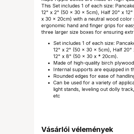
This Set includes 1 of each size: Pancak
12" x 2" (50 x 30 x 5cm), Half 20" x 12"
x 30 x 20cm) with a neutral wood color
ergonomic hand and finger grips for eas
three larger size boxes for ensuring extr
Set includes 1 of each size: Pancak
12" x 2" (50 x 30 x 5cm), Half 20" 
12" x 8" (50 x 30 x * 20cm).
Made of high-quality birch plywood t
Internal supports are equipped in t
Rounded edges for ease of handlin
Can be used for a variety of applic
light stands, leveling out dolly trac
etc
Vásárlói vélemények