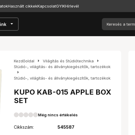
atok
Használt cikkek
Kapcsolat
GYIK
Hírlevél
arrow_drop_down
ink
arrow_right
arrow_right
Kezdőoldal
Világítás és Stúdiótechnika
Stúdió-, világítás- és állványkiegészítők, tartozékok
arrow_right
Stúdió-, világítás- és állványkiegészítők, tartozékok
KUPO KAB-015 APPLE BOX
SET
Még nincs értékelés
Cikkszám:
545587