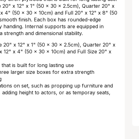
e 20" x 12" x 1" (50 x 30 x 2.5cm), Quarter 20" x
 x 4" (50 x 30 x 10cm) and Full 20" x 12" x 8" (50
 smooth finish. Each box has rounded-edge
y handing. Internal supports are equipped in
a strength and dimensional stability.
e 20" x 12" x 1" (50 x 30 x 2.5cm), Quarter 20" x
x 12" x 4" (50 x 30 x 10cm) and Full Size 20" x
hat is built for long lasting use
hree larger size boxes for extra strength
g
ations on set, such as propping up furniture and
k, adding height to actors, or as temporay seats,