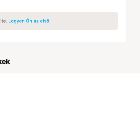
lte.
Legyen Ön az első!
kek