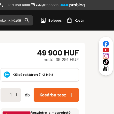
+36 1 808 9888
info@tripont.hu
account_box
shopping_bag
Belépés
Kosár
49 900
HUF
nettó: 39 291 HUF
local_post_office
Külső raktáron (1-2 hét)
add
db
Kosárba tesz
Részletre is megvehető