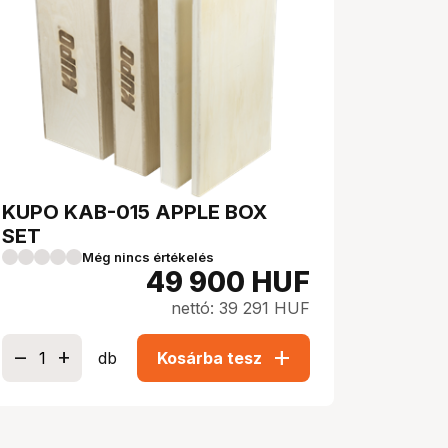
KUPO KAB-015 APPLE BOX
SET
Még nincs értékelés
49 900
HUF
nettó: 39 291 HUF
add
db
Kosárba tesz