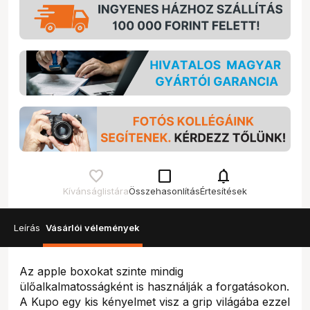
check_box_outline_blank
notifications
Kívánságlistára
Összehasonlítás
Értesítések
Leírás
Vásárlói vélemények
Az apple boxokat szinte mindig
ülőalkalmatosságként is használják a forgatásokon.
A Kupo egy kis kényelmet visz a grip világába ezzel