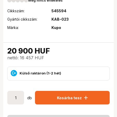
Még nincs értékelés
Cikkszám:
545594
Gyártói cikkszám:
KAB-023
Márka:
Kupo
20 900
HUF
nettó: 16 457 HUF
Külső raktáron (1-2 hét)
add
db
Kosárba tesz