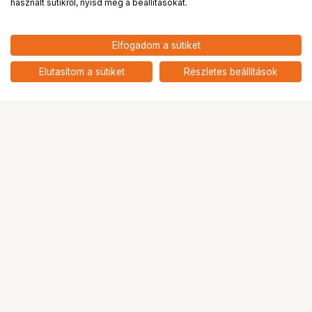
használt sütikről, nyisd meg a beállításokat.
20 900
HUF
Elfogadom a sütiket
nettó: 16 457 HUF
KUPO KAB-023 APPLE BOX SEAT
CUSHION - VERTICAL
add
Elutasítom a sütiket
Részletes beállítások
Ugrás az oldal tetejére
Segítség a vásárláshoz
Fizetési lehetőségek
Szállítással kapcsolatos részletek
Reklamáció és termékvisszaküldés
Fogyasztói elállás
Adattörlő kódok
Cofidis Express áruhitel