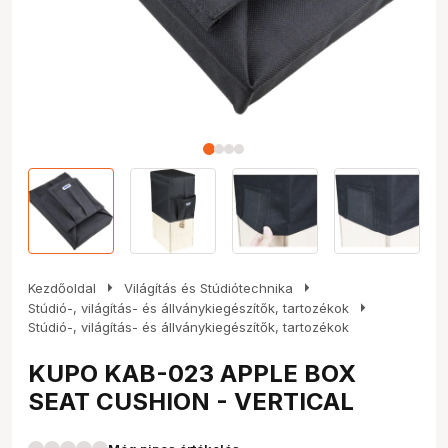
arrow_right
arrow_right
Kezdőoldal
Világítás és Stúdiótechnika
arrow_right
Stúdió-, világítás- és állványkiegészítők, tartozékok
Stúdió-, világítás- és állványkiegészítők, tartozékok
KUPO KAB-023 APPLE BOX
SEAT CUSHION - VERTICAL