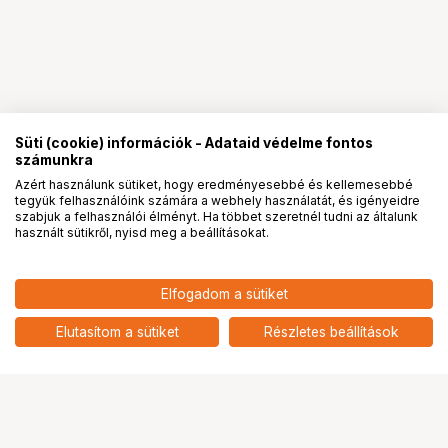
Süti (cookie) információk - Adataid védelme fontos
számunkra
Azért használunk sütiket, hogy eredményesebbé és kellemesebbé
tegyük felhasználóink számára a webhely használatát, és igényeidre
PRO
partnerségek
szabjuk a felhasználói élményt. Ha többet szeretnél tudni az általunk
használt sütikről, nyisd meg a beállításokat.
55 900
HUF
Elfogadom a sütiket
KUPO KAB-048BST APPLE BOX
nettó: 44 016 HUF
SET BROWN STAINED HALF &
add
FULL APPLE BOX SET
Elutasítom a sütiket
Részletes beállítások
Ugrás az oldal tetejére