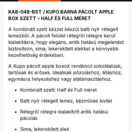
KAB-048-BST / KUPO BARNA PÁCOLT APPLE
BOX SZETT – HALF ÉS FULL MÉRET
A kombinált szett kézzel készül balti nyír rétegelt
lemezből. A pácolt felület rétegről rétegre kerül
kialakításra, hogy elegáns, antik hatású megjelenést
biztosítson, sima, lekerekített élekkel a könnyebb
kezelhetőség érdekében.
A Kupo pácolt apple boxok rendkívül sokoldalúak,
tartósak és erősek. Ideálisak pózoláshoz, álláshoz,
egymásra helyezéshez vagy alátámasztáshoz.
Kombinált szett: Half és Full méret
Balti nyír rétegelt lemez, kézműves kivitel
Rétegről rétegre kialakított antik hatású
pácolás
Sima, lekerekített élek