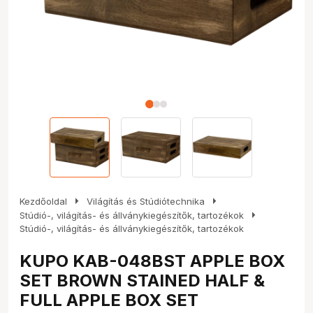
arrow_right
arrow_right
Kezdőoldal
Világítás és Stúdiótechnika
arrow_right
Stúdió-, világítás- és állványkiegészítők, tartozékok
Stúdió-, világítás- és állványkiegészítők, tartozékok
KUPO KAB-048BST APPLE BOX
SET BROWN STAINED HALF &
FULL APPLE BOX SET