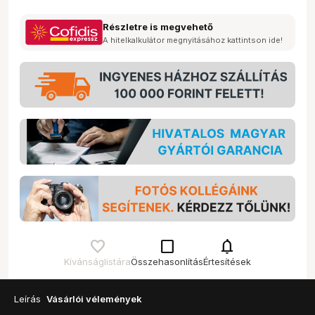
Részletre is megvehető
A hitelkalkulátor megnyitásához kattintson ide!
check_box_outline_blank
notifications
Kívánságlistára
Összehasonlítás
Értesítések
Leírás
Vásárlói vélemények