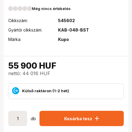
Még nincs értékelés
Cikkszám:
545602
Gyártói cikkszám:
KAB-048-BST
Márka:
Kupo
55 900
HUF
nettó: 44 016 HUF
Külső raktáron (1-2 hét)
add
db
Kosárba tesz