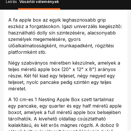
Leírás
Vásárlói vélemények
A fa apple box az egyik leghasznosabb grip
eszköz a forgatásokon. Igazi univerzális kiegészítő:
használható dolly sín szintezésére, alacsonyabb
személyek megemelésére, gyors
ülőalkalmatosságként, munkapadként, rögzítési
platformként stb.
Négy szabványos méretben készülnek, amelyek a
teljes méretű apple box (20" x 12" x 8") arányos
részei. Két fél kiad egy teljeset, négy negyed egy
teljeset, nyolc pancake pedig szintén egy teljes
méretet.
A 10 cm-es 1 Nesting Apple Box szett tartalmaz
egy pancake, egy quarter és egy half méretű apple
boxot, amelyek a full méretű apple box belsejében
tárolhatók. A kivehető oldallap csúsztatható
kialakítású, és két erős mágnes rögzíti. A doboz 9