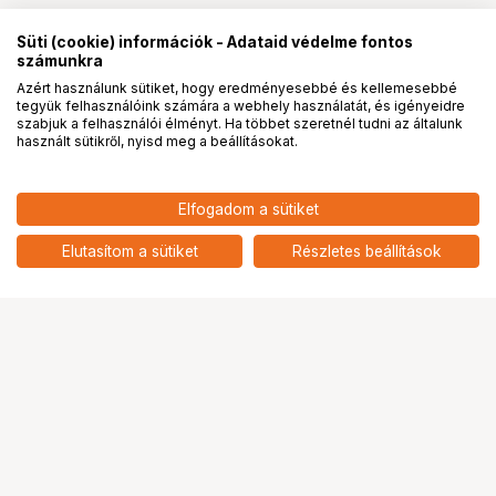
Süti (cookie) információk - Adataid védelme fontos
számunkra
Azért használunk sütiket, hogy eredményesebbé és kellemesebbé
tegyük felhasználóink számára a webhely használatát, és igényeidre
PRO
partnerségek
szabjuk a felhasználói élményt. Ha többet szeretnél tudni az általunk
használt sütikről, nyisd meg a beállításokat.
57 901
HUF
KUPO KAB-41K APPLE BOX 4-1
Elfogadom a sütiket
nettó: 45 591 HUF
NESTING SET - PANCAKE,
QUARTER, HALF & FULL APPLE
add
Elutasítom a sütiket
Részletes beállítások
BOX
Ugrás az oldal tetejére
Segítség a vásárláshoz
Fizetési lehetőségek
Szállítással kapcsolatos részletek