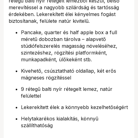
rétegű balti nyír rétegelt lemezből készül, belső
merevítéssel a nagyobb szilárdság és tartósság
érdekében. Lekerekített élei kényelmes fogást
biztosítanak, felülete natúr kivitelű.
Pancake, quarter és half apple box a full
méretű dobozban tárolva – alapvető
stúdiófelszerelés magasság növeléséhez,
szintezéshez, rögzítési platformként,
munkapadként, ülőkeként stb.
Kivehető, csúsztatható oldallap, két erős
mágneses rögzítéssel
9 rétegű balti nyír rétegelt lemez, natúr
felülettel
Lekerekített élek a könnyebb kezelhetőségért
Helytakarékos kialakítás, könnyű
szállíthatóság