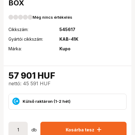
BOX
Még nincs értékelés
Cikkszám:
545617
Gyártói cikkszám:
KAB-41K
Márka:
Kupo
57 901
HUF
nettó: 45 591 HUF
Külső raktáron (1-2 hét)
add
db
Kosárba tesz