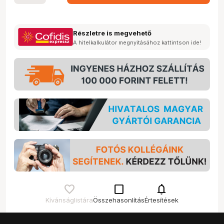
Részletre is megvehető
A hitelkalkulátor megnyitásához kattintson ide!
check_box_outline_blank
notifications
Kívánságlistára
Összehasonlítás
Értesítések