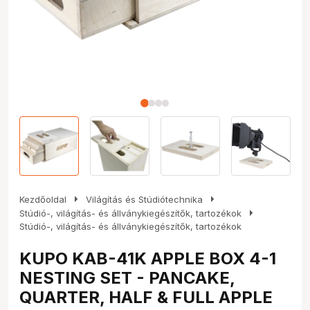
arrow_right
arrow_right
Kezdőoldal
Világítás és Stúdiótechnika
arrow_right
Stúdió-, világítás- és állványkiegészítők, tartozékok
Stúdió-, világítás- és állványkiegészítők, tartozékok
KUPO KAB-41K APPLE BOX 4-1
NESTING SET - PANCAKE,
QUARTER, HALF & FULL APPLE