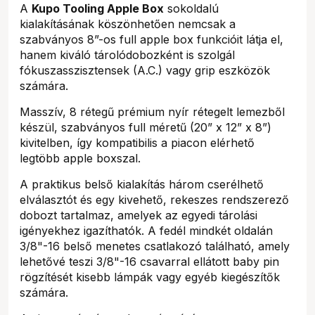
A
Kupo Tooling Apple Box
sokoldalú
kialakításának köszönhetően nemcsak a
szabványos 8”-os full apple box funkcióit látja el,
hanem kiváló tárolódobozként is szolgál
fókuszasszisztensek (A.C.) vagy grip eszközök
számára.
Masszív, 8 rétegű prémium nyír rétegelt lemezből
készül, szabványos full méretű (20” x 12” x 8”)
kivitelben, így kompatibilis a piacon elérhető
legtöbb apple boxszal.
A praktikus belső kialakítás három cserélhető
elválasztót és egy kivehető, rekeszes rendszerező
dobozt tartalmaz, amelyek az egyedi tárolási
igényekhez igazíthatók. A fedél mindkét oldalán
3/8"-16 belső menetes csatlakozó található, amely
lehetővé teszi 3/8"-16 csavarral ellátott baby pin
rögzítését kisebb lámpák vagy egyéb kiegészítők
számára.