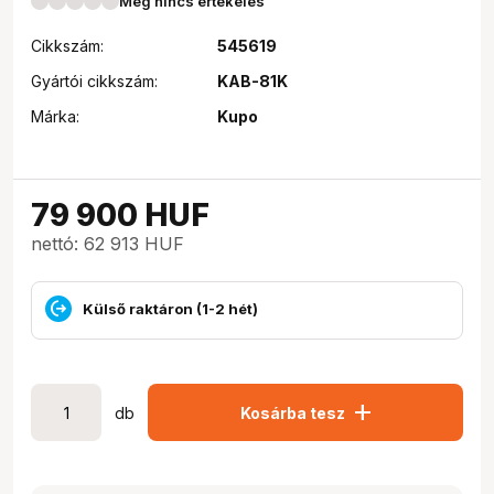
Még nincs értékelés
Cikkszám:
545619
Gyártói cikkszám:
KAB-81K
Márka:
Kupo
79 900
HUF
nettó: 62 913 HUF
Külső raktáron (1-2 hét)
add
db
Kosárba tesz