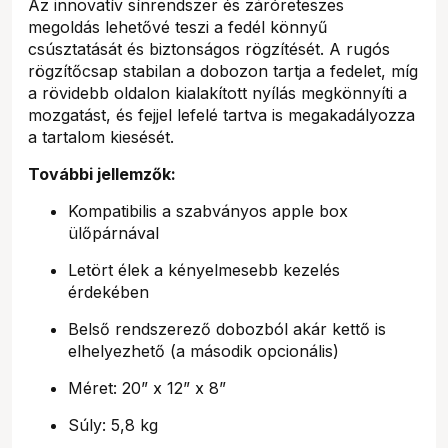
Az innovatív sínrendszer és záróreteszes
megoldás lehetővé teszi a fedél könnyű
csúsztatását és biztonságos rögzítését. A rugós
rögzítőcsap stabilan a dobozon tartja a fedelet, míg
a rövidebb oldalon kialakított nyílás megkönnyíti a
mozgatást, és fejjel lefelé tartva is megakadályozza
a tartalom kiesését.
További jellemzők:
Kompatibilis a szabványos apple box
ülőpárnával
Letört élek a kényelmesebb kezelés
érdekében
Belső rendszerező dobozból akár kettő is
elhelyezhető (a második opcionális)
Méret: 20” x 12” x 8”
Súly: 5,8 kg