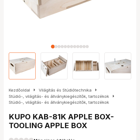
arrow_right
arrow_right
Kezdőoldal
Világítás és Stúdiótechnika
arrow_right
Stúdió-, világítás- és állványkiegészítők, tartozékok
Stúdió-, világítás- és állványkiegészítők, tartozékok
KUPO KAB-81K APPLE BOX-
TOOLING APPLE BOX