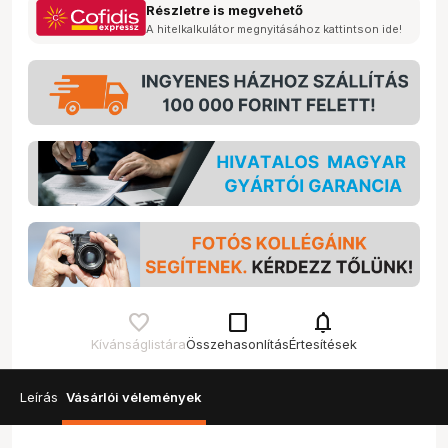
Részletre is megvehető
A hitelkalkulátor megnyitásához kattintson ide!
check_box_outline_blank
notifications
Kívánságlistára
Összehasonlítás
Értesítések
Leírás
Vásárlói vélemények