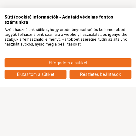
Süti (cookie) információk - Adataid védelme fontos
számunkra
Azért használunk sütiket, hogy eredményesebbé és kellemesebbé
tegyük felhasználóink számára a webhely használatát, és igényeidre
PRO
partnerségek
szabjuk a felhasználói élményt. Ha többet szeretnél tudni az általunk
használt sütikről, nyisd meg a beállításokat.
79 900
HUF
Elfogadom a sütiket
nettó: 62 913 HUF
KUPO KAB-81K APPLE BOX-
TOOLING APPLE BOX
add
Elutasítom a sütiket
Részletes beállítások
Ugrás az oldal tetejére
Segítség a vásárláshoz
Fizetési lehetőségek