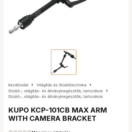
arrow_right
arrow_right
Kezdőoldal
Világítás és Stúdiótechnika
arrow_right
Stúdió-, világítás- és állványkiegészítők, tartozékok
Stúdió-, világítás- és állványkiegészítők, tartozékok
KUPO KCP-101CB MAX ARM
WITH CAMERA BRACKET