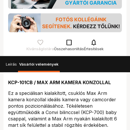
check_box_outline_blank
notifications
Kívánságlistára
Összehasonlítás
Értesítések
Leírás
Vásárlói vélemények
KCP-101CB / MAX ARM KAMERA KONZOLLAL
Ez a speciálisan kialakított, csuklós Max Arm
kamera konzollal ideális kamera vagy camcorder
pontos pozicionálásához. Tökéletesen
együttműködik a Convi bilinccsel (KCP-700) baby
csappal, valamint a Max Arm nyakán kialakított 6
mart sík felülettel a stabil rögzítés érdekében.