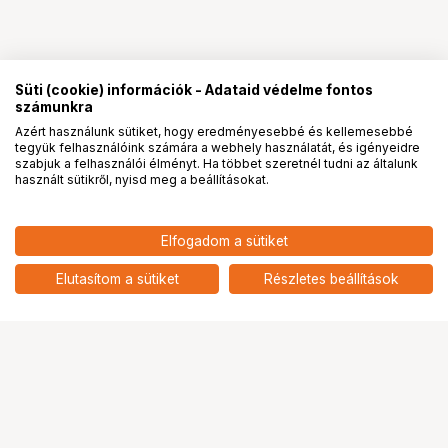
Süti (cookie) információk - Adataid védelme fontos
számunkra
Azért használunk sütiket, hogy eredményesebbé és kellemesebbé
tegyük felhasználóink számára a webhely használatát, és igényeidre
PRO
partnerségek
szabjuk a felhasználói élményt. Ha többet szeretnél tudni az általunk
használt sütikről, nyisd meg a beállításokat.
Elfogadom a sütiket
KUPO KCP-101CB MAX ARM WITH
40 900
HUF
CAMERA BRACKET
Elutasítom a sütiket
Részletes beállítások
nettó: 32 205 HUF
Ugrás az oldal tetejére
Segítség a vásárláshoz