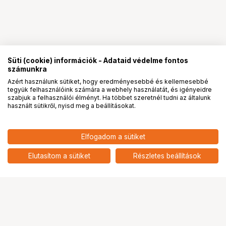
Süti (cookie) információk - Adataid védelme fontos
számunkra
Azért használunk sütiket, hogy eredményesebbé és kellemesebbé
tegyük felhasználóink számára a webhely használatát, és igényeidre
PRO
partnerségek
szabjuk a felhasználói élményt. Ha többet szeretnél tudni az általunk
használt sütikről, nyisd meg a beállításokat.
Elfogadom a sütiket
KUPO KCP-117 4" C-TYPE CLAMP
23 900
HUF
WITH TREE BRANCH
Elutasítom a sütiket
Részletes beállítások
nettó: 18 819 HUF
Ugrás az oldal tetejére