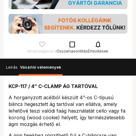
check_box_outline_blank
notifications
Kívánságlistára
Összehasonlítás
Értesítések
Leírás
Vásárlói vélemények
KCP-117 / 4” C-CLAMP ÁG TARTÓVAL
A horganyzott acélból készült 4”-os C-típusú
bilincs hegesztett ág tartóval van ellátva, amely
lehetővé teszi valódi faág használatát cello vagy fa
korong (wood cookie) helyett, így természetesebb
ágm mozgás érhető el.
A grip fejekhez rögzíthető fül a C-bilincsre van