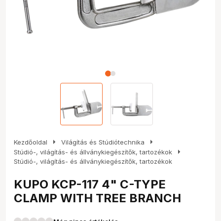
arrow_right
arrow_right
Kezdőoldal
Világítás és Stúdiótechnika
arrow_right
Stúdió-, világítás- és állványkiegészítők, tartozékok
Stúdió-, világítás- és állványkiegészítők, tartozékok
KUPO KCP-117 4" C-TYPE
CLAMP WITH TREE BRANCH