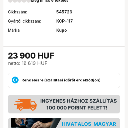
Még nincs értékelés
Cikkszám:
545726
Gyártói cikkszám:
KCP-117
Márka:
Kupo
23 900
HUF
nettó: 18 819 HUF
Rendelésre (szállítási időről érdeklődjön)