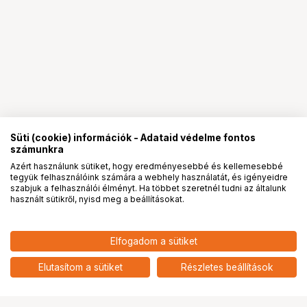
Süti (cookie) információk - Adataid védelme fontos
számunkra
Azért használunk sütiket, hogy eredményesebbé és kellemesebbé
tegyük felhasználóink számára a webhely használatát, és igényeidre
PRO
partnerségek
szabjuk a felhasználói élményt. Ha többet szeretnél tudni az általunk
használt sütikről, nyisd meg a beállításokat.
Elfogadom a sütiket
KUPO KCP-141 C CLAMP W/ 1-1/4"
43 900
HUF
PIPE HOLDER
Elutasítom a sütiket
Részletes beállítások
nettó: 34 567 HUF
Ugrás az oldal tetejére