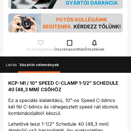
check_box_outline_blank
notifications
Kívánságlistára
Összehasonlítás
Értesítések
Leírás
Vásárlói vélemények
KCP-141 / 10” SPEED C-CLAMP 1-1/2” SCHEDULE
40 (48,3 MM) CSŐHÖZ
Ez a speciális kialakítású, 10”-os Speed C-bilincs
két fél C-bilincs és ráhegesztett speed rail idomok
kombinációjából készül.
Lehetővé teszi 1-1/2” Schedule 40 (48,3 mm)
átmérőjű cső használatát, így gyakorlatilag