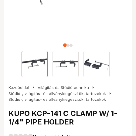
arrow_right
arrow_right
Kezdőoldal
Világítás és Stúdiótechnika
arrow_right
Stúdió-, világítás- és állványkiegészítők, tartozékok
Stúdió-, világítás- és állványkiegészítők, tartozékok
KUPO KCP-141 C CLAMP W/ 1-
1/4" PIPE HOLDER