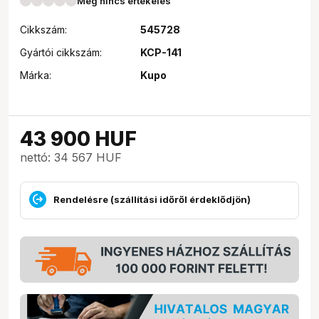
Még nincs értékelés
Cikkszám:
545728
Gyártói cikkszám:
KCP-141
Márka:
Kupo
43 900
HUF
nettó: 34 567 HUF
Rendelésre (szállítási időről érdeklődjön)