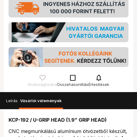
check_box_outline_blank
notifications
Kívánságlistára
Összehasonlítás
Értesítések
Leírás
Vásárlói vélemények
KCP-192 / U-GRIP HEAD (1.9” GRIP HEAD)
CNC megmunkálású alumínium ötvözetből készült,