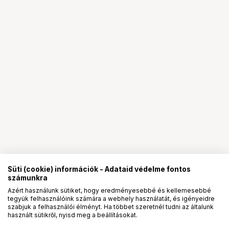
Süti (cookie) információk - Adataid védelme fontos
számunkra
Azért használunk sütiket, hogy eredményesebbé és kellemesebbé
tegyük felhasználóink számára a webhely használatát, és igényeidre
PRO
partnerségek
szabjuk a felhasználói élményt. Ha többet szeretnél tudni az általunk
használt sütikről, nyisd meg a beállításokat.