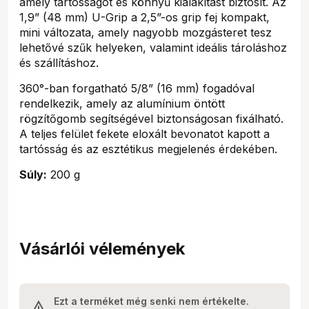
amely tartósságot és könnyű kialakítást biztosít. Az
1,9” (48 mm) U-Grip a 2,5”-os grip fej kompakt,
mini változata, amely nagyobb mozgásteret tesz
lehetővé szűk helyeken, valamint ideális tároláshoz
és szállításhoz.
360°-ban forgatható 5/8” (16 mm) fogadóval
rendelkezik, amely az alumínium öntött
rögzítőgomb segítségével biztonságosan fixálható.
A teljes felület fekete eloxált bevonatot kapott a
tartósság és az esztétikus megjelenés érdekében.
Súly:
200 g
Vásárlói vélemények
Ezt a terméket még senki nem értékelte.