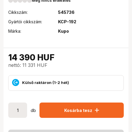
Még nincs értékelés
Cikkszám:
545736
Gyártói cikkszám:
KCP-192
Márka:
Kupo
14 390
HUF
nettó: 11 331 HUF
Külső raktáron (1-2 hét)
add
db
Kosárba tesz