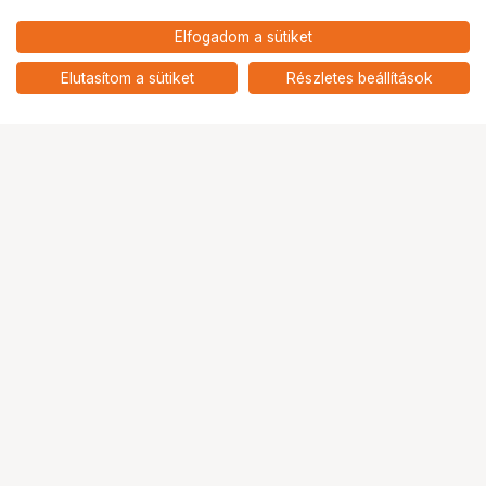
14 390
HUF
Elfogadom a sütiket
nettó: 11 331 HUF
KUPO KCP-192 U-GRIP HEAD(
1.9")
add
Elutasítom a sütiket
Részletes beállítások
Ugrás az oldal tetejére
Segítség a vásárláshoz
Fizetési lehetőségek
Szállítással kapcsolatos részletek
Reklamáció és termékvisszaküldés
Fogyasztói elállás
Adattörlő kódok
Cofidis Express áruhitel
Lízing lehetőségek