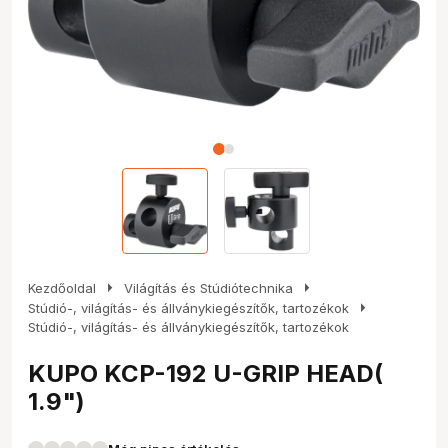
arrow_right
arrow_right
Kezdőoldal
Világítás és Stúdiótechnika
arrow_right
Stúdió-, világítás- és állványkiegészítők, tartozékok
Stúdió-, világítás- és állványkiegészítők, tartozékok
KUPO KCP-192 U-GRIP HEAD(
1.9")