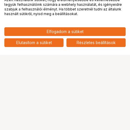
tegyük felhasználóink számára a webhely használatát, és igényeidre
PRO
partnerségek
szabjuk a felhasználói élményt. Ha többet szeretnél tudni az általunk
használt sütikről, nyisd meg a beállításokat.
Elfogadom a sütiket
KUPO KCP-240 40" EXTENSION
13 890
HUF
GRIP ARM - SILVER
Elutasítom a sütiket
Részletes beállítások
nettó: 10 937 HUF
Ugrás az oldal tetejére
Segítség a vásárláshoz
Fizetési lehetőségek
Szállítással kapcsolatos részletek
Reklamáció és termékvisszaküldés
Fogyasztói elállás
Adattörlő kódok