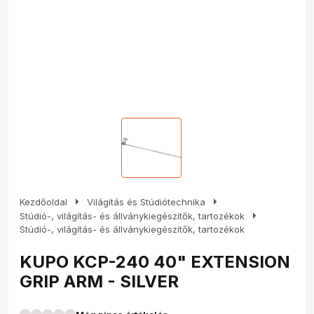
arrow_right
arrow_right
Kezdőoldal
Világítás és Stúdiótechnika
arrow_right
Stúdió-, világítás- és állványkiegészítők, tartozékok
Stúdió-, világítás- és állványkiegészítők, tartozékok
KUPO KCP-240 40" EXTENSION
GRIP ARM - SILVER