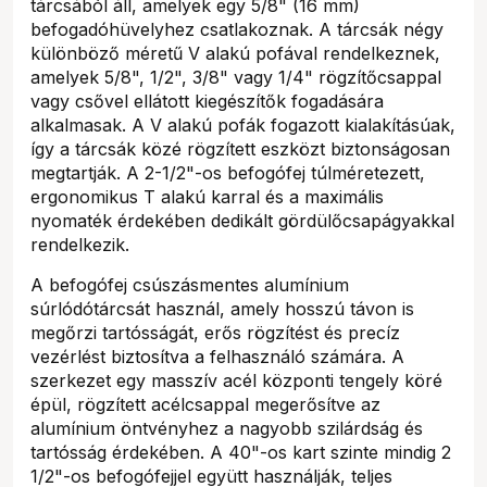
tárcsából áll, amelyek egy 5/8" (16 mm)
befogadóhüvelyhez csatlakoznak. A tárcsák négy
különböző méretű V alakú pofával rendelkeznek,
amelyek 5/8", 1/2", 3/8" vagy 1/4" rögzítőcsappal
vagy csővel ellátott kiegészítők fogadására
alkalmasak. A V alakú pofák fogazott kialakításúak,
így a tárcsák közé rögzített eszközt biztonságosan
megtartják. A 2-1/2"-os befogófej túlméretezett,
ergonomikus T alakú karral és a maximális
nyomaték érdekében dedikált gördülőcsapágyakkal
rendelkezik.
A befogófej csúszásmentes alumínium
súrlódótárcsát használ, amely hosszú távon is
megőrzi tartósságát, erős rögzítést és precíz
vezérlést biztosítva a felhasználó számára. A
szerkezet egy masszív acél központi tengely köré
épül, rögzített acélcsappal megerősítve az
alumínium öntvényhez a nagyobb szilárdság és
tartósság érdekében. A 40"-os kart szinte mindig 2
1/2"-os befogófejjel együtt használják, teljes