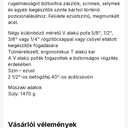
rugalmasságot biztosítva zászlók, scrimek, selymek
és egyéb kiegészítők szinte bárhol történő
pozicionálásához. Felülete ezüstszínű, megmunkált
acél.
Négy különböző méretű V alakú pofa 5/8", 1/2",
3/8" vagy 1/4" rögzítőcsappal vagy csővel ellátott
kiegészítők fogadására
Túlméretezett, ergonomikus T alakú kar
A V alakú pofák fogazottak a biztonságos rögzítés
érdekében
Szín – ezüst
2 1/2"-os befogófej 40"-os acélcsövön
Műszaki adatok
Súly: 1470 g
Vásárlói vélemények