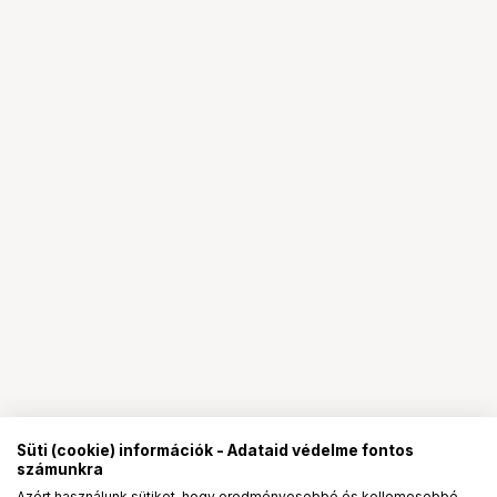
Süti (cookie) információk - Adataid védelme fontos
számunkra
Azért használunk sütiket, hogy eredményesebbé és kellemesebbé