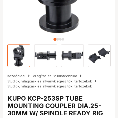
arrow_right
arrow_right
Kezdőoldal
Világítás és Stúdiótechnika
arrow_right
Stúdió-, világítás- és állványkiegészítők, tartozékok
Stúdió-, világítás- és állványkiegészítők, tartozékok
KUPO KCP-253SP TUBE
MOUNTING COUPLER DIA.25-
30MM W/ SPINDLE READY RIG