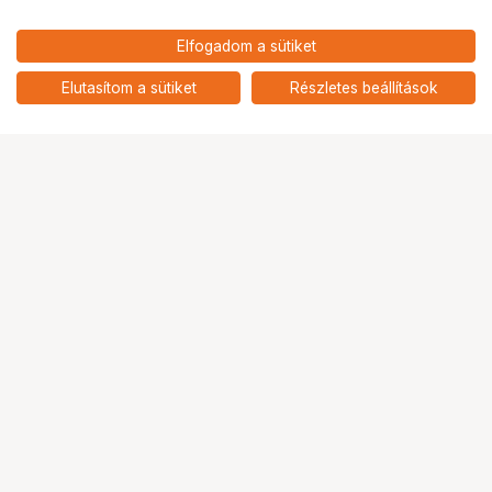
Elfogadom a sütiket
KUPO KCP-253SP TUBE MOUNTING
65 900
HUF
COUPLER DIA.25-30MM W/ SPINDLE
Elutasítom a sütiket
Részletes beállítások
nettó: 51 890 HUF
READY RIG
Ugrás az oldal tetejére
Segítség a vásárláshoz
Fizetési lehetőségek
Szállítással kapcsolatos részletek
Reklamáció és termékvisszaküldés
Fogyasztói elállás
Adattörlő kódok
Cofidis Express áruhitel
Lízing lehetőségek