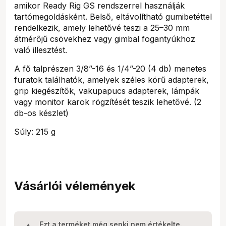
amikor Ready Rig GS rendszerrel használják
tartómegoldásként. Belső, eltávolítható gumibetéttel
rendelkezik, amely lehetővé teszi a 25–30 mm
átmérőjű csövekhez vagy gimbal fogantyúkhoz
való illesztést.
A fő talprészen 3/8”-16 és 1/4”-20 (4 db) menetes
furatok találhatók, amelyek széles körű adapterek,
grip kiegészítők, vakupapucs adapterek, lámpák
vagy monitor karok rögzítését teszik lehetővé. (2
db-os készlet)
Súly: 215 g
Vásárlói vélemények
Ezt a terméket még senki nem értékelte.