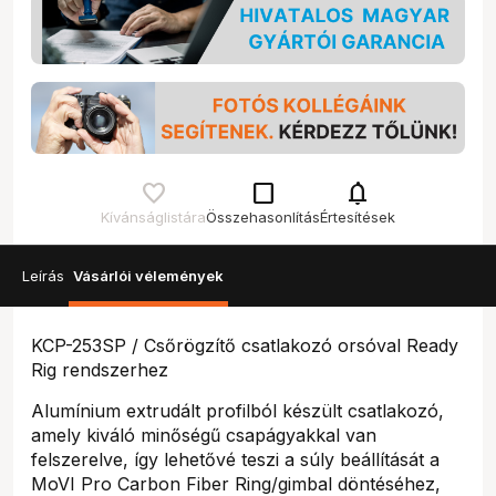
check_box_outline_blank
notifications
Kívánságlistára
Összehasonlítás
Értesítések
Leírás
Vásárlói vélemények
KCP-253SP / Csőrögzítő csatlakozó orsóval Ready
Rig rendszerhez
Alumínium extrudált profilból készült csatlakozó,
amely kiváló minőségű csapágyakkal van
felszerelve, így lehetővé teszi a súly beállítását a
MoVI Pro Carbon Fiber Ring/gimbal döntéséhez,