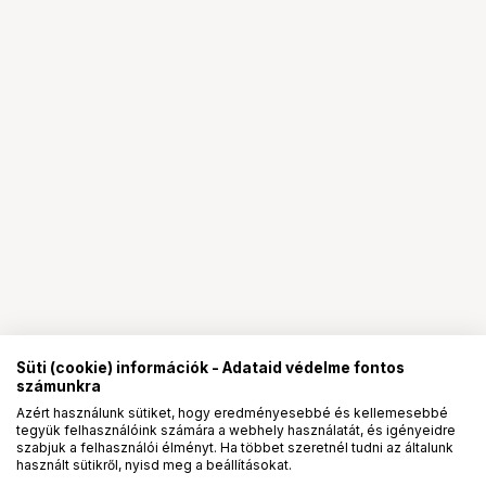
Süti (cookie) információk - Adataid védelme fontos
számunkra
Azért használunk sütiket, hogy eredményesebbé és kellemesebbé
tegyük felhasználóink számára a webhely használatát, és igényeidre
PRO
partnerségek
szabjuk a felhasználói élményt. Ha többet szeretnél tudni az általunk
használt sütikről, nyisd meg a beállításokat.