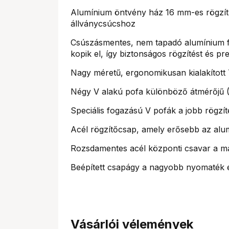
Alumínium öntvény ház 16 mm-es rögzítő
állványcsúcshoz
Csúszásmentes, nem tapadó alumínium f
kopik el, így biztonságos rögzítést és pre
Nagy méretű, ergonomikusan kialakított
Négy V alakú pofa különböző átmérőjű (5
Speciális fogazású V pofák a jobb rögzí
Acél rögzítőcsap, amely erősebb az alum
Rozsdamentes acél központi csavar a ma
Beépített csapágy a nagyobb nyomaték 
Vásárlói vélemények