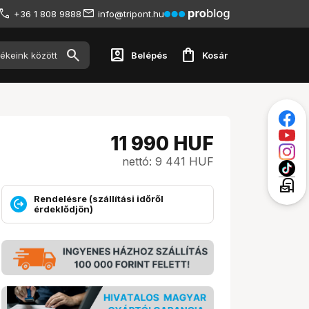
+36 1 808 9888
info@tripont.hu
account_box
shopping_bag
Belépés
Kosár
11 990
HUF
nettó: 9 441 HUF
local_post_office
Rendelésre (szállítási időről
érdeklődjön)