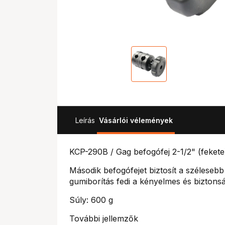
Leírás
Vásárlói vélemények
KCP-290B / Gag befogófej 2-1/2" (fekete
Második befogófejet biztosít a széleseb
gumiborítás fedi a kényelmes és biztons
Súly: 600 g
További jellemzők