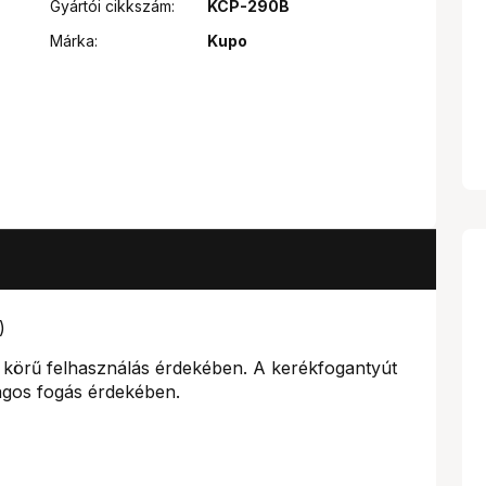
Gyártói cikkszám:
KCP-290B
Márka:
Kupo
)
b körű felhasználás érdekében. A kerékfogantyút
ágos fogás érdekében.