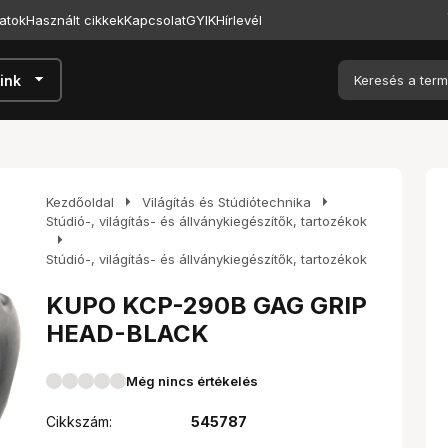
atok
Használt cikkek
Kapcsolat
GYIK
Hírlevél
arrow_drop_down
ink
arrow_right
arrow_right
Kezdőoldal
Világítás és Stúdiótechnika
Stúdió-, világítás- és állványkiegészítők, tartozékok
arrow_right
Stúdió-, világítás- és állványkiegészítők, tartozékok
KUPO KCP-290B GAG GRIP
HEAD-BLACK
Még nincs értékelés
Cikkszám:
545787