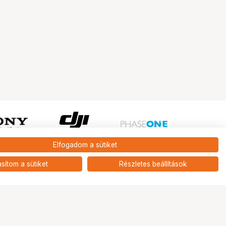
Elfogadom a sütiket
Ugrás az oldal tetejére
asítom a sütiket
Részletes beállítások
Tripont Szaküzlet
1131 Budapest, Keszkenő utca 22.