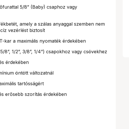
furattal 5/8” (Baby) csaphoz vagy
ékbetét, amely a szálas anyaggal szemben nem
cíz vezérlést biztosít
 T-kar a maximális nyomaték érdekében
/8”, 1/2”, 3/8”, 1/4”) csapokhoz vagy csövekhez
tés érdekében
ínium öntött változatnál
ximális tartósságért
és erősebb szorítás érdekében