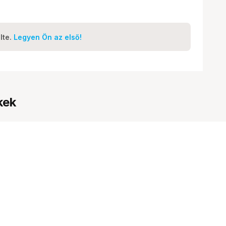
lte.
Legyen Ön az első!
kek