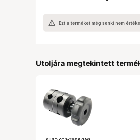
Ezt a terméket még senki nem értéke
Utoljára megtekintett termé
KUPO KCP-290B GAG