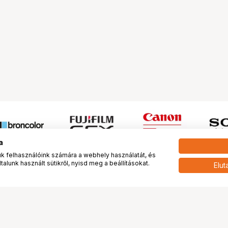
a
 felhasználóink számára a webhely használatát, és
alunk használt sütikről, nyisd meg a beállításokat.
Elut
 meg minket!
További oldalaink
tkozunk
Fotókönyv