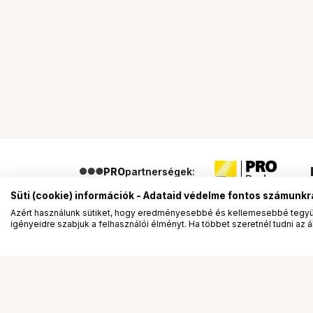
PRO
partnerségek:
Süti (cookie) információk - Adataid védelme fontos számunkr
Azért használunk sütiket, hogy eredményesebbé és kellemesebbé tegyük
igényeidre szabjuk a felhasználói élményt. Ha többet szeretnél tudni az ált
Segítség a vásárláshoz
Ismerj
Fizetési lehetőségek
Bemuta