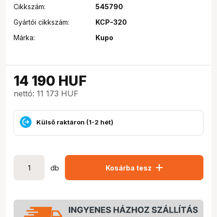
Cikkszám:
545790
Gyártói cikkszám:
KCP-320
Márka:
Kupo
14 190
HUF
nettó: 11 173 HUF
Külső raktáron (1-2 hét)
add
db
Kosárba tesz