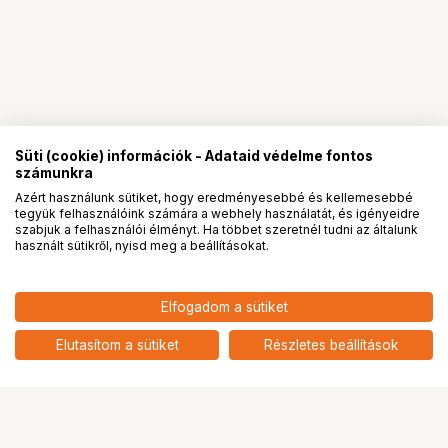
Süti (cookie) információk - Adataid védelme fontos
számunkra
Azért használunk sütiket, hogy eredményesebbé és kellemesebbé
tegyük felhasználóink számára a webhely használatát, és igényeidre
PRO
partnerségek
szabjuk a felhasználói élményt. Ha többet szeretnél tudni az általunk
használt sütikről, nyisd meg a beállításokat.
14 190
HUF
Elfogadom a sütiket
nettó: 11 173 HUF
KUPO KCP-320 EZ GRIP TWINS
add
Elutasítom a sütiket
Részletes beállítások
Ugrás az oldal tetejére