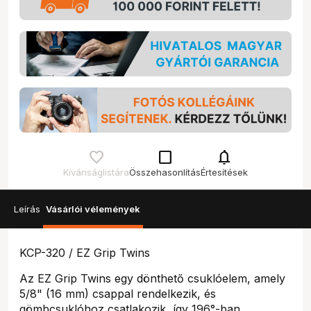
check_box_outline_blank
notifications
Kívánságlistára
Összehasonlítás
Értesítések
Leírás
Vásárlói vélemények
KCP-320 / EZ Grip Twins
Az EZ Grip Twins egy dönthető csuklóelem, amely
5/8" (16 mm) csappal rendelkezik, és
gömbcsuklóhoz csatlakozik, így 196°-ban