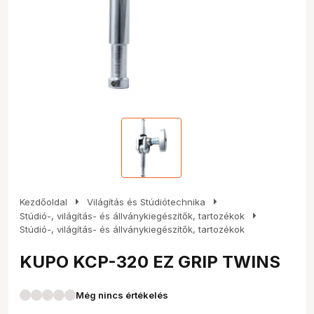
arrow_right
arrow_right
Kezdőoldal
Világítás és Stúdiótechnika
arrow_right
Stúdió-, világítás- és állványkiegészítők, tartozékok
Stúdió-, világítás- és állványkiegészítők, tartozékok
KUPO KCP-320 EZ GRIP TWINS
Még nincs értékelés