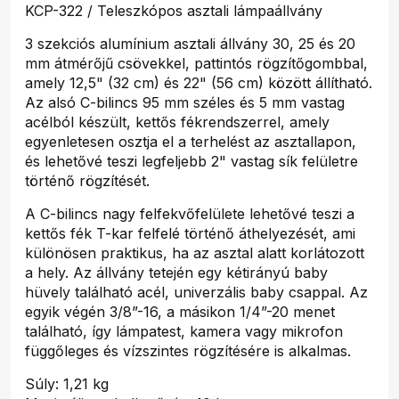
KCP-322 / Teleszkópos asztali lámpaállvány
3 szekciós alumínium asztali állvány 30, 25 és 20
mm átmérőjű csövekkel, pattintós rögzítőgombbal,
amely 12,5" (32 cm) és 22" (56 cm) között állítható.
Az alsó C-bilincs 95 mm széles és 5 mm vastag
acélból készült, kettős fékrendszerrel, amely
egyenletesen osztja el a terhelést az asztallapon,
és lehetővé teszi legfeljebb 2" vastag sík felületre
történő rögzítését.
A C-bilincs nagy felfekvőfelülete lehetővé teszi a
kettős fék T-kar felfelé történő áthelyezését, ami
különösen praktikus, ha az asztal alatt korlátozott
a hely. Az állvány tetején egy kétirányú baby
hüvely található acél, univerzális baby csappal. Az
egyik végén 3/8”-16, a másikon 1/4”-20 menet
található, így lámpatest, kamera vagy mikrofon
függőleges és vízszintes rögzítésére is alkalmas.
Súly: 1,21 kg