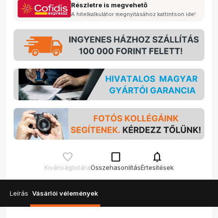
Részletre is megvehető
A hitelkalkulátor megnyitásához kattintson ide!
check_box_outline_blank
notifications
Kívánságlistára
Összehasonlítás
Értesítések
Leírás
Vásárlói vélemények