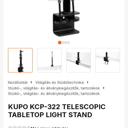
arrow_right
arrow_right
Kezdőoldal
Világítás és Stúdiótechnika
arrow_right
Stúdió-, világítás- és állványkiegészítők, tartozékok
Stúdió-, világítás- és állványkiegészítők, tartozékok
KUPO KCP-322 TELESCOPIC
TABLETOP LIGHT STAND