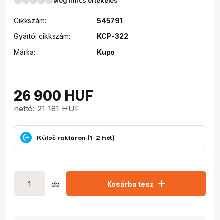
Még nincs értékelés
Cikkszám:
545791
Gyártói cikkszám:
KCP-322
Márka:
Kupo
26 900
HUF
nettó: 21 181 HUF
Külső raktáron (1-2 hét)
add
db
Kosárba tesz