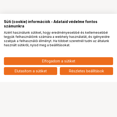
Süti (cookie) információk - Adataid védelme fontos
számunkra
Azért használunk sütiket, hogy eredményesebbé és kellemesebbé
tegyük felhasználóink számára a webhely használatát, és igényeidre
PRO
partnerségek
szabjuk a felhasználói élményt. Ha többet szeretnél tudni az általunk
használt sütikről, nyisd meg a beállításokat.
26 900
HUF
Elfogadom a sütiket
nettó: 21 181 HUF
KUPO KCP-322 TELESCOPIC
TABLETOP LIGHT STAND
add
Elutasítom a sütiket
Részletes beállítások
Ugrás az oldal tetejére
Segítség a vásárláshoz