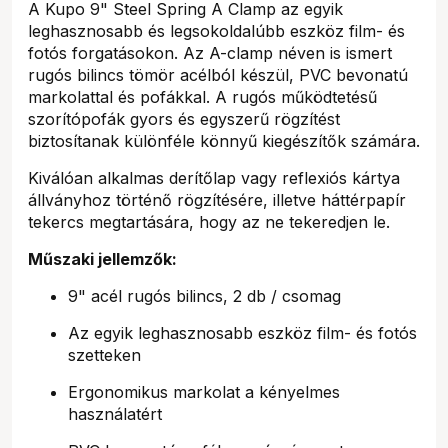
A Kupo 9" Steel Spring A Clamp az egyik
leghasznosabb és legsokoldalúbb eszköz film- és
fotós forgatásokon. Az A-clamp néven is ismert
rugós bilincs tömör acélból készül, PVC bevonatú
markolattal és pofákkal. A rugós működtetésű
szorítópofák gyors és egyszerű rögzítést
biztosítanak különféle könnyű kiegészítők számára.
Kiválóan alkalmas derítőlap vagy reflexiós kártya
állványhoz történő rögzítésére, illetve háttérpapír
tekercs megtartására, hogy az ne tekeredjen le.
Műszaki jellemzők:
9" acél rugós bilincs, 2 db / csomag
Az egyik leghasznosabb eszköz film- és fotós
szetteken
Ergonomikus markolat a kényelmes
használatért