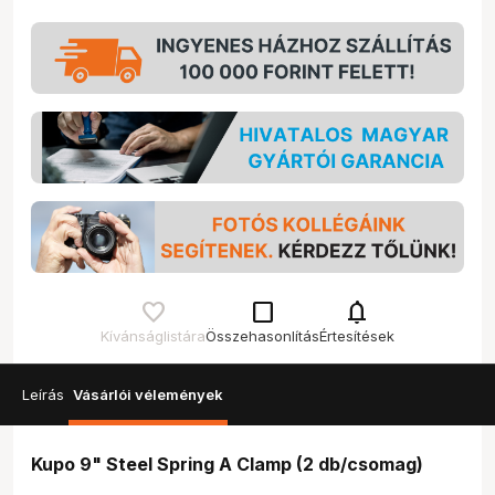
check_box_outline_blank
notifications
Kívánságlistára
Összehasonlítás
Értesítések
Leírás
Vásárlói vélemények
Kupo 9" Steel Spring A Clamp (2 db/csomag)