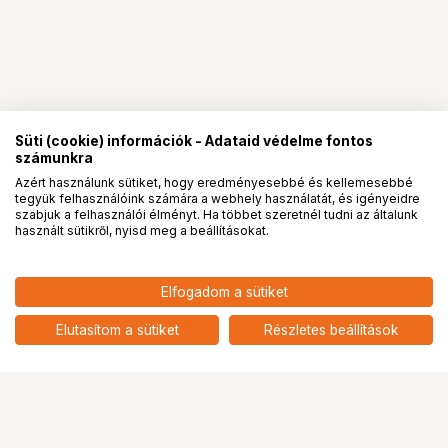
Süti (cookie) információk - Adataid védelme fontos
számunkra
Azért használunk sütiket, hogy eredményesebbé és kellemesebbé
tegyük felhasználóink számára a webhely használatát, és igényeidre
PRO
partnerségek
szabjuk a felhasználói élményt. Ha többet szeretnél tudni az általunk
használt sütikről, nyisd meg a beállításokat.
7 189
HUF
Elfogadom a sütiket
KUPO KCP-359-BK 9IN STEEL
nettó: 5 661 HUF
SPRING A CLAMP - BLACK (SET
add
OF 2)
Elutasítom a sütiket
Részletes beállítások
Ugrás az oldal tetejére