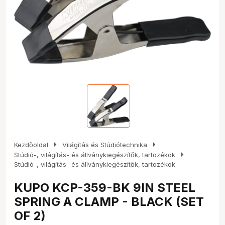
arrow_right
arrow_right
Kezdőoldal
Világítás és Stúdiótechnika
arrow_right
Stúdió-, világítás- és állványkiegészítők, tartozékok
Stúdió-, világítás- és állványkiegészítők, tartozékok
KUPO KCP-359-BK 9IN STEEL
SPRING A CLAMP - BLACK (SET
OF 2)