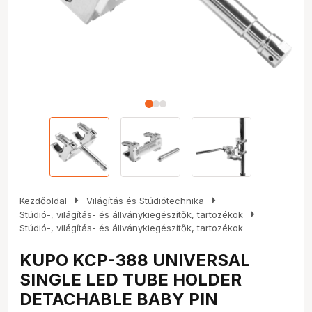
arrow_right
arrow_right
Kezdőoldal
Világítás és Stúdiótechnika
arrow_right
Stúdió-, világítás- és állványkiegészítők, tartozékok
Stúdió-, világítás- és állványkiegészítők, tartozékok
KUPO KCP-388 UNIVERSAL
SINGLE LED TUBE HOLDER
DETACHABLE BABY PIN