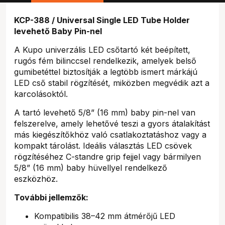
KCP-388 / Universal Single LED Tube Holder
levehető Baby Pin-nel
A Kupo univerzális LED csőtartó két beépített,
rugós fém bilinccsel rendelkezik, amelyek belső
gumibetéttel biztosítják a legtöbb ismert márkájú
LED cső stabil rögzítését, miközben megvédik azt a
karcolásoktól.
A tartó levehető 5/8” (16 mm) baby pin-nel van
felszerelve, amely lehetővé teszi a gyors átalakítást
más kiegészítőkhöz való csatlakoztatáshoz vagy a
kompakt tárolást. Ideális választás LED csövek
rögzítéséhez C-standre grip fejjel vagy bármilyen
5/8” (16 mm) baby hüvellyel rendelkező
eszközhöz.
További jellemzők:
Kompatibilis 38–42 mm átmérőjű LED