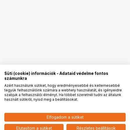
Süti (cookie) információk - Adataid védelme fontos
számunkra
Azért használunk sütiket, hogy eredményesebbé és kellemesebbé
tegyük felhasználóink számára a webhely használatát, és igényeidre
PRO
partnerségek
szabjuk a felhasználói élményt. Ha többet szeretnél tudni az általunk
használt sütikről, nyisd meg a beállításokat.
26 900
HUF
Elfogadom a sütiket
KUPO KCP-388 UNIVERSAL
nettó: 21 181 HUF
SINGLE LED TUBE HOLDER
add
DETACHABLE BABY PIN
Elutasítom a sütiket
Részletes beállítások