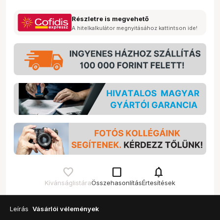
Részletre is megvehető
A hitelkalkulátor megnyitásához kattintson ide!
check_box_outline_blank
notifications
Kívánságlistára
Összehasonlítás
Értesítések
Leírás
Vásárlói vélemények