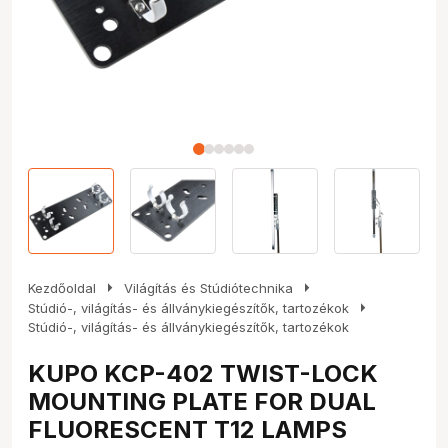
arrow_right
arrow_right
Kezdőoldal
Világítás és Stúdiótechnika
arrow_right
Stúdió-, világítás- és állványkiegészítők, tartozékok
Stúdió-, világítás- és állványkiegészítők, tartozékok
KUPO KCP-402 TWIST-LOCK
MOUNTING PLATE FOR DUAL
FLUORESCENT T12 LAMPS