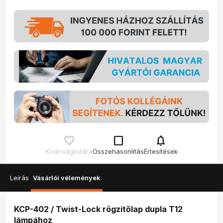
check_box_outline_blank
notifications
Kívánságlistára
Összehasonlítás
Értesítések
Leírás
Vásárlói vélemények
KCP-402 / Twist-Lock rögzítőlap dupla T12
lámpához