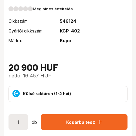
Még nincs értékelés
Cikkszám:
546124
Gyártói cikkszám:
KCP-402
Márka:
Kupo
20 900
HUF
nettó: 16 457 HUF
Külső raktáron (1-2 hét)
add
db
Kosárba tesz