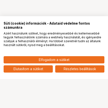
Süti (cookie) információk - Adataid védelme fontos
számunkra
Azért használunk sütiket, hogy eredményesebbé és kellemesebbé
tegyük felhasználóink számára a webhely használatát, és igényeidre
PRO
partnerségek
szabjuk a felhasználói élményt. Ha többet szeretnél tudni az általunk
használt sütikről, nyisd meg a beállításokat.
20 900
HUF
Elfogadom a sütiket
KUPO KCP-402 TWIST-LOCK
nettó: 16 457 HUF
MOUNTING PLATE FOR DUAL
add
FLUORESCENT T12 LAMPS
Elutasítom a sütiket
Részletes beállítások
Ugrás az oldal tetejére
Segítség a vásárláshoz