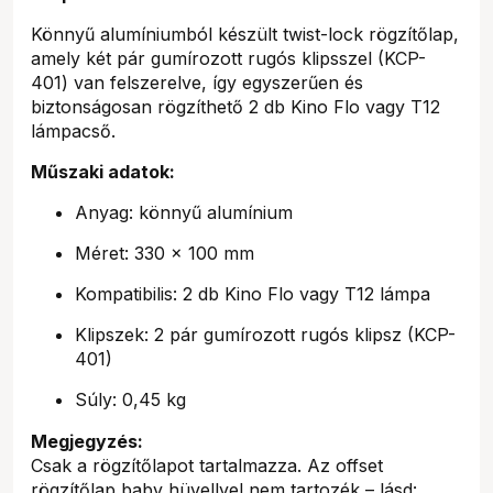
Könnyű alumíniumból készült twist-lock rögzítőlap,
amely két pár gumírozott rugós klipsszel (KCP-
401) van felszerelve, így egyszerűen és
biztonságosan rögzíthető 2 db Kino Flo vagy T12
lámpacső.
Műszaki adatok:
Anyag: könnyű alumínium
Méret: 330 × 100 mm
Kompatibilis: 2 db Kino Flo vagy T12 lámpa
Klipszek: 2 pár gumírozott rugós klipsz (KCP-
401)
Súly: 0,45 kg
Megjegyzés:
Csak a rögzítőlapot tartalmazza. Az offset
rögzítőlap baby hüvellyel nem tartozék – lásd: