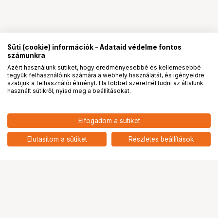
Süti (cookie) információk - Adataid védelme fontos
számunkra
Azért használunk sütiket, hogy eredményesebbé és kellemesebbé
tegyük felhasználóink számára a webhely használatát, és igényeidre
PRO
partnerségek
szabjuk a felhasználói élményt. Ha többet szeretnél tudni az általunk
használt sütikről, nyisd meg a beállításokat.
18 590
HUF
Elfogadom a sütiket
KUPO KCP-409 SUPER GRIP
nettó: 14 638 HUF
FINGER WITH 10" (25.4MM)
add
STEEL AUGER SPIKE
Elutasítom a sütiket
Részletes beállítások
Ugrás az oldal tetejére
Segítség a vásárláshoz