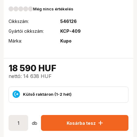
Még nincs értékelés
Cikkszám:
546126
Gyártói cikkszám:
KCP-409
Márka:
Kupo
18 590
HUF
nettó: 14 638 HUF
Külső raktáron (1-2 hét)
add
db
Kosárba tesz