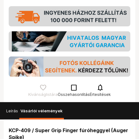
check_box_outline_blank
notifications
Kívánságlistára
Összehasonlítás
Értesítések
Leírás
Vásárlói vélemények
KCP-409 / Super Grip Finger fúróheggyel (Auger
Spike)