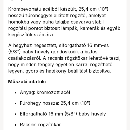
Krómbevonatú acélból készült, 25,4 cm (10”)
hosszú fúróheggyel ellátott rögzítő, amelyet
homokba vagy puha talajba csavarva stabil
rögzítési pontot biztosít lámpák, kamerák és egyéb
kiegészítők számára.
A hegyhez hegesztett, elforgatható 16 mm-es
(5/8”) baby hüvely gondoskodik a biztos
csatlakozásról. A racsnis rögzítőkar lehetővé teszi,
hogy minden tengely egyetlen karral rögzíthető
legyen, gyors és hatékony beállítást biztosítva.
Műszaki adatok:
Anyag: krómozott acél
Fúróhegy hossza: 25,4 cm (10”)
Elforgatható 16 mm (5/8”) baby hüvely
Racsnis rögzítőkar